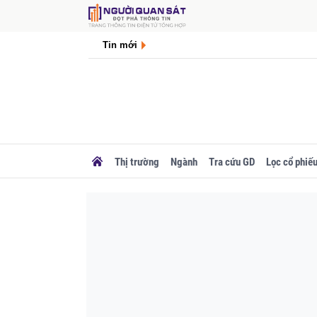
Tin mới
Thị trường
Ngành
Tra cứu GD
Lọc cổ phiế