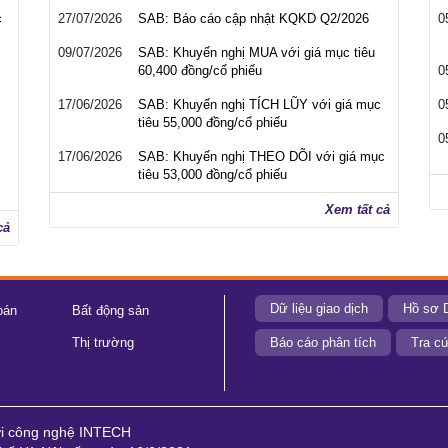
c
27/07/2026
SAB: Báo cáo cập nhật KQKD Q2/2026
0
09/07/2026
SAB: Khuyến nghị MUA với giá mục tiêu
60,400 đồng/cổ phiếu
0
17/06/2026
SAB: Khuyến nghị TÍCH LŨY với giá mục
0
tiêu 55,000 đồng/cổ phiếu
0
17/06/2026
SAB: Khuyến nghị THEO DÕI với giá mục
tiêu 53,000 đồng/cổ phiếu
Xem tất cả
cả
Dữ liệu giao dịch
Hồ sơ 
oán
Bất động sản
Thị trường
Báo cáo phân tích
Tra cứ
ới công nghệ INTECH