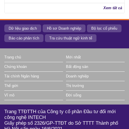
Xem tất cả
Dữ liệu giao dịch
Hồ sơ Doanh nghiệp
Bộ lọc cổ phiếu
Báo cáo phân tích
Tra cứu thuật ngữ kinh tế
Trang chủ
Mới nhất
Chứng khoán
Bất động sản
Tài chính Ngân hàng
Doanh nghiệp
Thế giới
Thị trường
Vĩ mô
Đời sống
Trang TTĐTTH của Công ty cổ phần Đầu tư đổi mới
công nghệ INTECH
Giấy phép số 2326/GP-TTĐT do Sở TTTT Thành phố
Hà Nội cấp ngày 16/6/2021