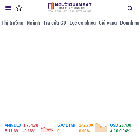
Thị trường
Ngành
Tra cứu GD
Lọc cổ phiếu
Giá vàng
Doanh ng
VNINDEX
1,764.78
SJC BTMH
142,700
USD
26,430
11.68
-0.66%
0
0.00%
10
0.04%