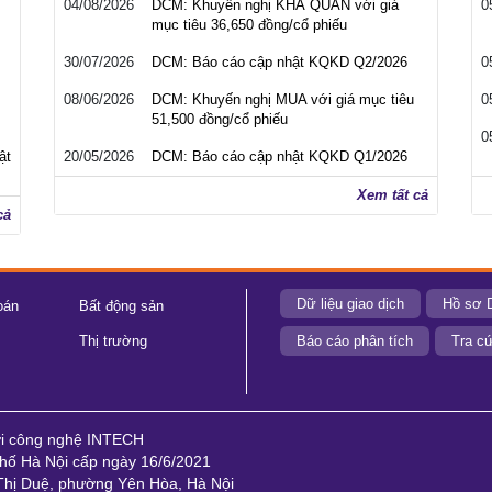
04/08/2026
DCM: Khuyến nghị KHẢ QUAN với giá
0
mục tiêu 36,650 đồng/cổ phiếu
30/07/2026
DCM: Báo cáo cập nhật KQKD Q2/2026
0
08/06/2026
DCM: Khuyến nghị MUA với giá mục tiêu
0
51,500 đồng/cổ phiếu
0
ật
20/05/2026
DCM: Báo cáo cập nhật KQKD Q1/2026
Xem tất cả
cả
Dữ liệu giao dịch
Hồ sơ 
oán
Bất động sản
Thị trường
Báo cáo phân tích
Tra cứ
ới công nghệ INTECH
ố Hà Nội cấp ngày 16/6/2021
 Thị Duệ, phường Yên Hòa, Hà Nội