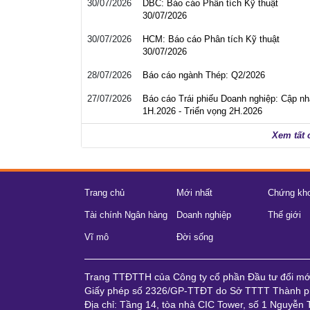
30/07/2026
DBC: Báo cáo Phân tích Kỹ thuật
30/07/2026
30/07/2026
HCM: Báo cáo Phân tích Kỹ thuật
30/07/2026
28/07/2026
Báo cáo ngành Thép: Q2/2026
27/07/2026
Báo cáo Trái phiếu Doanh nghiệp: Cập nh
1H.2026 - Triển vọng 2H.2026
Xem tất 
Trang chủ
Mới nhất
Chứng kh
Tài chính Ngân hàng
Doanh nghiệp
Thế giới
Vĩ mô
Đời sống
Trang TTĐTTH của Công ty cổ phần Đầu tư đổi m
Giấy phép số 2326/GP-TTĐT do Sở TTTT Thành ph
Địa chỉ: Tầng 14, tòa nhà CIC Tower, số 1 Nguyễn