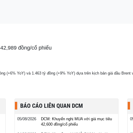
bị bỏ hoang gần 2
ắc tên, khung cảnh
42,989 đồng/cổ phiếu
ồng (+6% YoY) và 1.463 tỷ đồng (+9% YoY) dựa trên kịch bản giá dầu Bren
BÁO CÁO LIÊN QUAN DCM
05/08/2026
DCM: Khuyến nghị MUA với giá mục tiêu
0
42,600 đồng/cổ phiếu