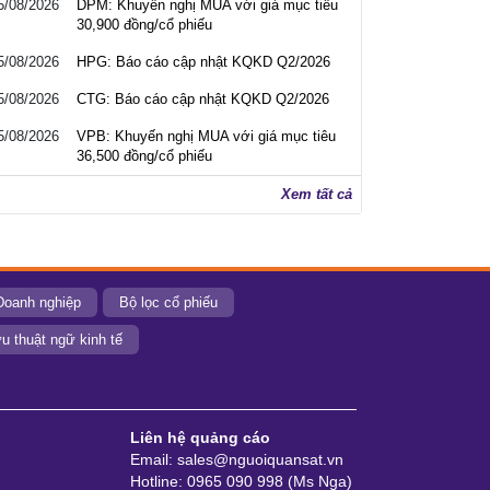
5/08/2026
DPM: Khuyến nghị MUA với giá mục tiêu
30,900 đồng/cổ phiếu
5/08/2026
HPG: Báo cáo cập nhật KQKD Q2/2026
5/08/2026
CTG: Báo cáo cập nhật KQKD Q2/2026
5/08/2026
VPB: Khuyến nghị MUA với giá mục tiêu
36,500 đồng/cổ phiếu
Xem tất cả
Doanh nghiệp
Bộ lọc cổ phiếu
u thuật ngữ kinh tế
Liên hệ quảng cáo
Email: sales@nguoiquansat.vn
Hotline: 0965 090 998 (Ms Nga)