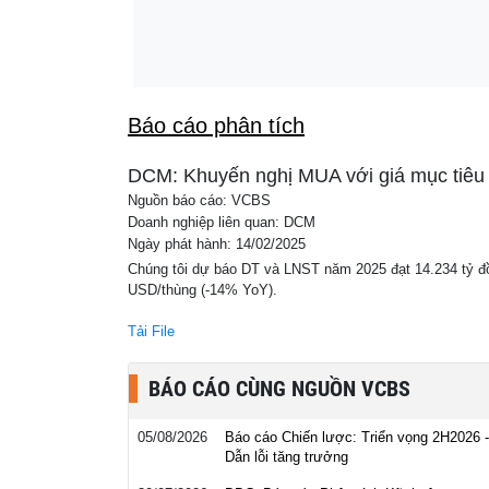
Việt Nam có một công viên rộng 50ha từng 
00:04
thập kỷ, được báo chí quốc tế nhiều lần nh
'hậu tận thế' hút du khách đến...
Báo cáo phân tích
DCM: Khuyến nghị MUA với giá mục tiêu 
Nguồn báo cáo: VCBS
Doanh nghiệp liên quan: DCM
Ngày phát hành: 14/02/2025
Chúng tôi dự báo DT và LNST năm 2025 đạt 14.234 tỷ đ
USD/thùng (-14% YoY).
Tải File
BÁO CÁO CÙNG NGUỒN VCBS
05/08/2026
Báo cáo Chiến lược: Triển vọng 2H2026 -
Dẫn lỗi tăng trưởng