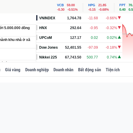
VCB
59.00
HPG
21.85
FPT
70
-0.30
-0.51%
-0.15
-0.68%
0.40
0.
VNINDEX
1,764.78
-11.68
-0.66%
ới 5.000.000 đồng
HNX
292.64
-0.95
-0.32%
UPCoM
127.17
0.02
0.02%
thành khu nhà ở xã
Dow Jones
52,401.55
-97.09
-0.18%
Nikkei 225
67,743.50
500.77
0.74%
 đô thị loại I, tương
u
Giá vàng
Doanh nghiệp
Doanh nhân
Bất động sản
Tiện ích
 nguyên Phó Bí thư
iống cây trồng sinh
h vị và trang bị đều
m Á của vợ chồng bà
ặc biệt?
t trung tâm trung