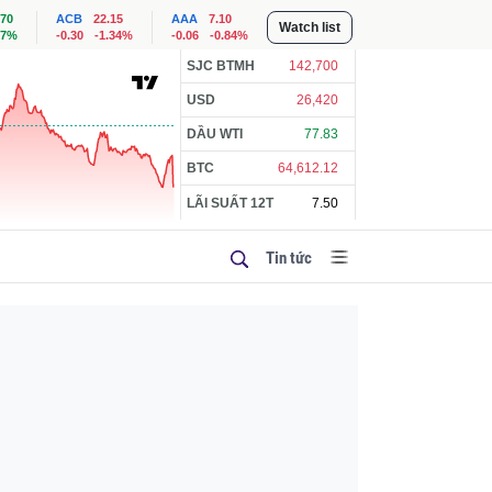
.70
ACB
22.15
AAA
7.10
Watch list
57%
-0.30
-1.34%
-0.06
-0.84%
SJC BTMH
142,700
USD
26,420
DẦU WTI
77.83
BTC
64,612.12
LÃI SUẤT 12T
7.50
Tin tức