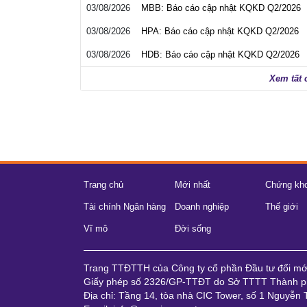
03/08/2026
MBB: Báo cáo cập nhật KQKD Q2/2026
03/08/2026
HPA: Báo cáo cập nhật KQKD Q2/2026
03/08/2026
HDB: Báo cáo cập nhật KQKD Q2/2026
Xem tất 
Trang chủ
Mới nhất
Chứng kh
Tài chính Ngân hàng
Doanh nghiệp
Thế giới
Vĩ mô
Đời sống
Trang TTĐTTH của Công ty cổ phần Đầu tư đổi m
Giấy phép số 2326/GP-TTĐT do Sở TTTT Thành ph
Địa chỉ: Tầng 14, tòa nhà CIC Tower, số 1 Nguyễn