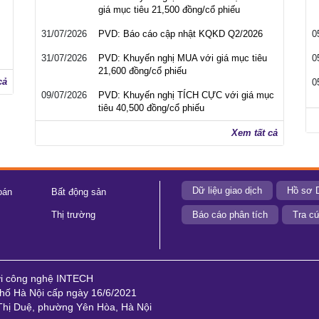
giá mục tiêu 21,500 đồng/cổ phiếu
31/07/2026
PVD: Báo cáo cập nhật KQKD Q2/2026
0
31/07/2026
PVD: Khuyến nghị MUA với giá mục tiêu
0
21,600 đồng/cổ phiếu
cả
0
09/07/2026
PVD: Khuyến nghị TÍCH CỰC với giá mục
tiêu 40,500 đồng/cổ phiếu
Xem tất cả
Dữ liệu giao dịch
Hồ sơ 
oán
Bất động sản
Thị trường
Báo cáo phân tích
Tra cứ
ới công nghệ INTECH
ố Hà Nội cấp ngày 16/6/2021
 Thị Duệ, phường Yên Hòa, Hà Nội