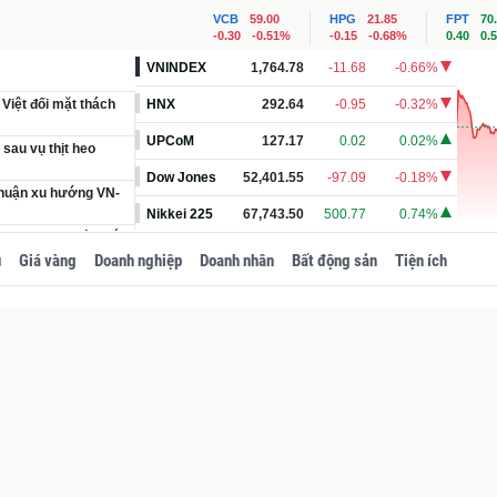
VCB
59.00
HPG
21.85
FPT
70
-0.30
-0.51%
-0.15
-0.68%
0.40
0.
VNINDEX
1,764.78
-11.68
-0.66%
 Việt đối mặt thách
HNX
292.64
-0.95
-0.32%
UPCoM
127.17
0.02
0.02%
 sau vụ thịt heo
Dow Jones
52,401.55
-97.09
-0.18%
thuận xu hướng VN-
Nikkei 225
67,743.50
500.77
0.74%
000 tỷ đồng, rút ngắn
 tiếng
u
Giá vàng
Doanh nghiệp
Doanh nhân
Bất động sản
Tiện ích
người đàn ông SN
Việt Nam’ sẽ chính
y xong gần 5 năm vẫn
VF 5, chủ xe là dân
ông ngại ‘bóc tách’
t thép ray đường
 thi công