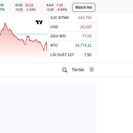
.70
ACB
22.15
AAA
7.10
Watch list
57%
-0.30
-1.34%
-0.06
-0.84%
SJC BTMH
142,700
USD
26,420
DẦU WTI
77.03
BTC
64,774.11
LÃI SUẤT 12T
7.50
Tin tức