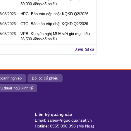
30,900 đồng/cổ phiếu
5/08/2026
HPG: Báo cáo cập nhật KQKD Q2/2026
5/08/2026
CTG: Báo cáo cập nhật KQKD Q2/2026
5/08/2026
VPB: Khuyến nghị MUA với giá mục tiêu
36,500 đồng/cổ phiếu
Xem tất cả
Doanh nghiệp
Bộ lọc cổ phiếu
u thuật ngữ kinh tế
Liên hệ quảng cáo
Email: sales@nguoiquansat.vn
Hotline: 0965 090 998 (Ms Nga)