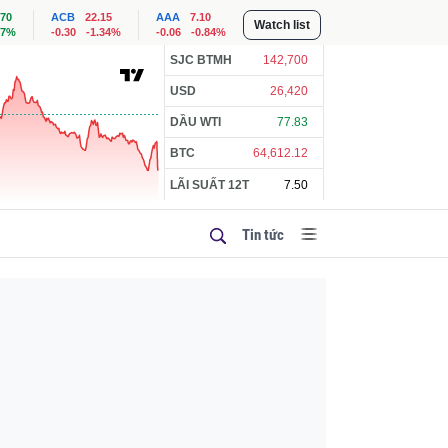
.70
ACB
22.15
AAA
7.10
Watch list
57%
-0.30
-1.34%
-0.06
-0.84%
SJC BTMH
142,700
USD
26,420
DẦU WTI
77.83
BTC
64,612.12
LÃI SUẤT 12T
7.50
Tin tức