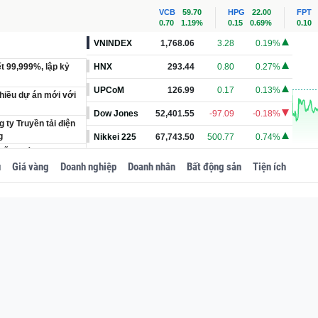
VCB
59.70
HPG
22.00
FPT
0.70
1.19%
0.15
0.69%
0.10
VNINDEX
1,768.06
3.28
0.19%
ết 99,999%, lập kỷ
HNX
293.44
0.80
0.27%
UPCoM
126.99
0.17
0.13%
hiều dự án mới với
Dow Jones
52,401.55
-97.09
-0.18%
 ty Truyền tải điện
g
Nikkei 225
67,743.50
500.77
0.74%
hỗ trợ làm tuyến cao
u
Giá vàng
Doanh nghiệp
Doanh nhân
Bất động sản
Tiện ích
hiết kế hút mắt với
ần 50%: Lộ diện 4
g xe 16 chỗ mới,
danh Geleximco -
 chế độ đãi ngộ hưu
uyền quận sinh năm