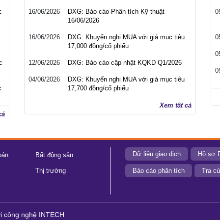
c
16/06/2026
DXG: Báo cáo Phân tích Kỹ thuật
0
16/06/2026
16/06/2026
DXG: Khuyến nghị MUA với giá mục tiêu
0
17,000 đồng/cổ phiếu
0
c
12/06/2026
DXG: Báo cáo cập nhật KQKD Q1/2026
0
04/06/2026
DXG: Khuyến nghị MUA với giá mục tiêu
c
17,700 đồng/cổ phiếu
Xem tất cả
cả
Dữ liệu giao dịch
Hồ sơ 
oán
Bất động sản
Thị trường
Báo cáo phân tích
Tra cứ
ới công nghệ INTECH