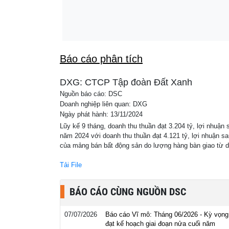
1963 tại Trung Quốc
Lãi suất ngân hàng ngày 9/8: VPBank bất ngờ
13:48
2,4%
Báo cáo phân tích
DXG: CTCP Tập đoàn Đất Xanh
Nguồn báo cáo: DSC
Doanh nghiệp liên quan: DXG
Ngày phát hành: 13/11/2024
Lũy kế 9 tháng, doanh thu thuần đạt 3.204 tỷ, lợi nhuậ
năm 2024 với doanh thu thuần đạt 4.121 tỷ, lợi nhuận sa
của mảng bán bất động sản do lượng hàng bàn giao từ d
Tải File
BÁO CÁO CÙNG NGUỒN DSC
07/07/2026
Báo cáo Vĩ mô: Tháng 06/2026 - Kỳ vọng
đạt kế hoạch giai đoạn nửa cuối năm