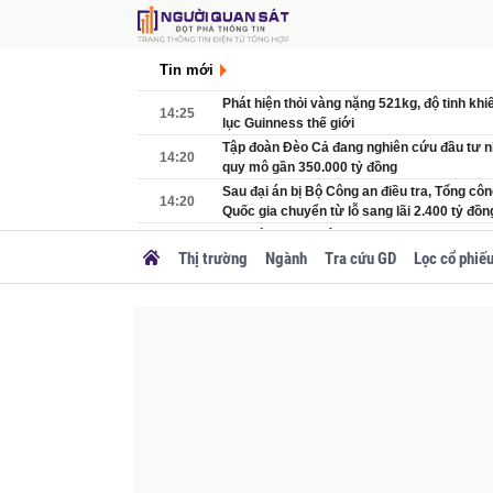
Tin mới
Phát hiện thỏi vàng nặng 521kg, độ tinh khi
14:25
lục Guinness thế giới
Tập đoàn Đèo Cả đang nghiên cứu đầu tư n
14:20
quy mô gần 350.000 tỷ đồng
Sau đại án bị Bộ Công an điều tra, Tổng công
14:20
Quốc gia chuyển từ lỗ sang lãi 2.400 tỷ đồn
Tỉnh rộng nhất Việt Nam muốn Trung ương 
14:00
tốc 26.000 tỷ nối Tây Nguyên với biển
Thị trường
Ngành
Tra cứu GD
Lọc cổ phiế
Subaru Outback 2026 ra mắt Đông Nam Á: T
14:00
mức giá từ 1,49 tỷ đồng
Lợi nhuận doanh nghiệp trên sàn bứt phá g
13:58
nhóm ngành tăng trưởng 3 chữ số
Hãng xe Việt Kim Long Motor trình làng dòn
13:55
giảm ngay 40 triệu đồng
Tuyến cao tốc gần 20.000 tỷ đồng của liên 
13:54
Vinaconex có chuyển biến mới
Tịch thu tài sản, khai trừ khỏi Đảng, hủy bỏ
13:54
trí đối với nguyên Thanh tra cấp I Chính q