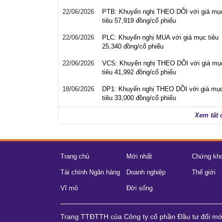
22/06/2026
PTB: Khuyến nghị THEO DÕI với giá mụ
tiêu 57,919 đồng/cổ phiếu
22/06/2026
PLC: Khuyến nghị MUA với giá mục tiêu
25,340 đồng/cổ phiếu
22/06/2026
VCS: Khuyến nghị THEO DÕI với giá mụ
tiêu 41,992 đồng/cổ phiếu
18/06/2026
DP1: Khuyến nghị THEO DÕI với giá mụ
tiêu 33,000 đồng/cổ phiếu
Xem tất 
Trang chủ
Mới nhất
Chứng kh
Tài chính Ngân hàng
Doanh nghiệp
Thế giới
Vĩ mô
Đời sống
Trang TTĐTTH của Công ty cổ phần Đầu tư đổi m