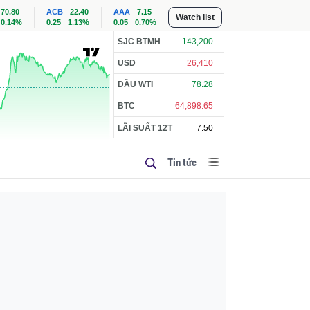
70.80
ACB
22.40
AAA
7.15
Watch list
0.14%
0.25
1.13%
0.05
0.70%
SJC BTMH
143,200
USD
26,410
DẦU WTI
78.28
BTC
64,898.65
LÃI SUẤT 12T
7.50
Tin tức