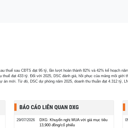
 hạ lãi suất lên tới
n sau thuế sau CĐTS đạt 95 tỷ, lần lượt hoàn thành 82% và 42% kế hoạch năm
u thuế đạt 433 tỷ. Đối với 2025, DSC đánh giá, hồi phục của mảng môi giới t
ự án mới. Từ đó, DSC dự phóng năm 2025, doanh thu thuần đạt 4.312 tỷ, LN
BÁO CÁO LIÊN QUAN DXG
29/07/2026
DXG: Khuyến nghị MUA với giá mục tiêu
0
13,900 đồng/cổ phiếu