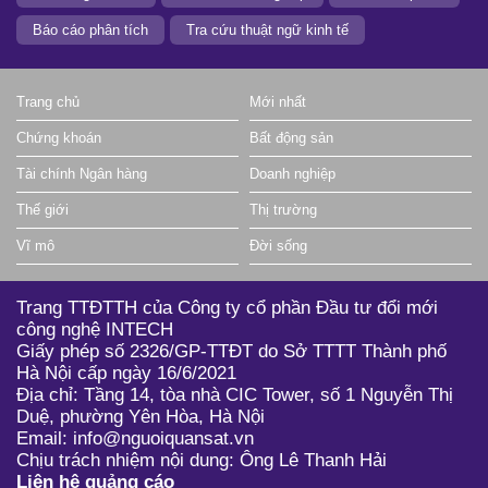
Báo cáo phân tích
Tra cứu thuật ngữ kinh tế
Trang chủ
Mới nhất
Chứng khoán
Bất động sản
Tài chính Ngân hàng
Doanh nghiệp
Thế giới
Thị trường
Vĩ mô
Đời sống
Trang TTĐTTH của Công ty cổ phần Đầu tư đổi mới
công nghệ INTECH
Giấy phép số 2326/GP-TTĐT do Sở TTTT Thành phố
Hà Nội cấp ngày 16/6/2021
Địa chỉ: Tầng 14, tòa nhà CIC Tower, số 1 Nguyễn Thị
Duệ, phường Yên Hòa, Hà Nội
Email: info@nguoiquansat.vn
Chịu trách nhiệm nội dung: Ông Lê Thanh Hải
Liên hệ quảng cáo