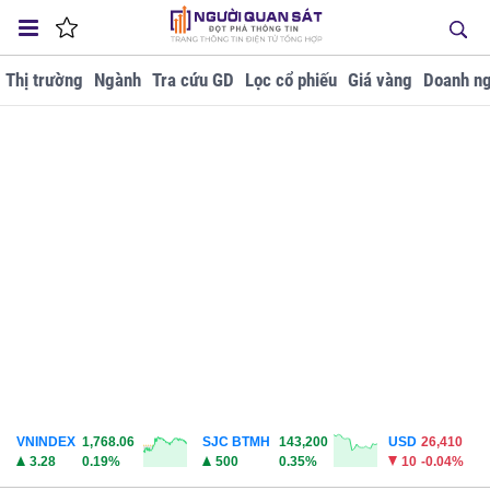
Thị trường
Ngành
Tra cứu GD
Lọc cổ phiếu
Giá vàng
Doanh ng
VNINDEX
1,768.06
SJC BTMH
143,200
USD
26,410
3.28
0.19%
500
0.35%
10
-0.04%