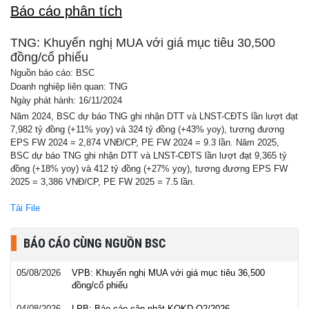
Báo cáo phân tích
TNG: Khuyến nghị MUA với giá mục tiêu 30,500
đồng/cổ phiếu
Nguồn báo cáo: BSC
Doanh nghiệp liên quan: TNG
Ngày phát hành: 16/11/2024
Năm 2024, BSC dự báo TNG ghi nhận DTT và LNST-CĐTS lần lượt đạt
7,982 tỷ đồng (+11% yoy) và 324 tỷ đồng (+43% yoy), tương đương
EPS FW 2024 = 2,874 VNĐ/CP, PE FW 2024 = 9.3 lần. Năm 2025,
BSC dự báo TNG ghi nhận DTT và LNST-CĐTS lần lượt đạt 9,365 tỷ
đồng (+18% yoy) và 412 tỷ đồng (+27% yoy), tương đương EPS FW
2025 = 3,386 VNĐ/CP, PE FW 2025 = 7.5 lần.
Tải File
BÁO CÁO CÙNG NGUỒN BSC
05/08/2026
VPB: Khuyến nghị MUA với giá mục tiêu 36,500
đồng/cổ phiếu
04/08/2026
LPB: Báo cáo cập nhật KQKD Q2/2026