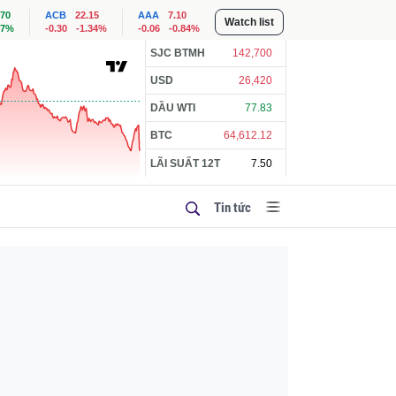
.70
ACB
22.15
AAA
7.10
Watch list
57%
-0.30
-1.34%
-0.06
-0.84%
SJC BTMH
142,700
USD
26,420
DẦU WTI
77.83
BTC
64,612.12
LÃI SUẤT 12T
7.50
Tin tức