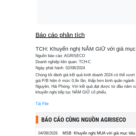
23:40
Cổ phiếu đáng chú ý ngày 7/8: DMX, POW,
Báo cáo phân tích
TCH: Khuyến nghị NẮM GIỮ với giá mục 
Nguồn báo cáo: AGRISECO
Doanh nghiệp liên quan: TCH-C
Ngày phát hành: 02/08/2024
Chúng tôi đánh giá kết quả kinh doanh 2024 có thể vượ
giá P/B hiện ở mức 0,9x lần, thấp hơn bình quân ngành.
Nguyên, Hải Phòng. Với kết quả đạt được từ đầu năm và 
khuyến nghị tiếp tục NẮM GIỮ cổ phiếu.
Tải File
BÁO CÁO CÙNG NGUỒN AGRISECO
04/08/2026
MSB: Khuyến nghị MUA với giá mục tiêu