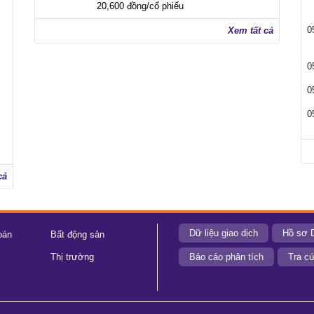
20,600 đồng/cổ phiếu
0
Xem tất cả
0
0
0
cả
Dữ liệu giao dịch
Hồ sơ 
oán
Bất động sản
Thị trường
Báo cáo phân tích
Tra cứ