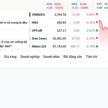
VCB
59.00
HPG
21.85
FPT
70
-0.30
-0.51%
-0.15
-0.68%
0.40
0.
VNINDEX
1,764.78
-11.68
-0.66%
h vị và trang bị đều
HNX
292.64
-0.95
-0.32%
UPCoM
127.17
0.02
0.02%
Dow Jones
52,401.55
-97.09
-0.18%
m Á của vợ chồng bà
ặc biệt?
Nikkei 225
67,743.50
500.77
0.74%
t trung tâm trung
u
Giá vàng
Doanh nghiệp
Doanh nhân
Bất động sản
Tiện ích
bị bỏ hoang gần 2
ắc tên, khung cảnh
 sổ đỏ tại nhà riêng
SN 1967 của Trung
hà thờ họ 100 tỷ
Đảng đối với nguyên
 1971 tại Trung
trong đại án Vạn
h phủ vào cuộc