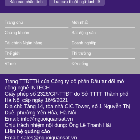
Báo cáo phân tích
Tra cứu thuật ngữ kinh tế
Trang chủ
Mới nhất
Chứng khoán
Bất động sản
Tài chính Ngân hàng
Doanh nghiệp
Thế giới
Thị trường
Vĩ mô
Đời sống
Trang TTĐTTH của Công ty cổ phần Đầu tư đổi mới
công nghệ INTECH
Giấy phép số 2326/GP-TTĐT do Sở TTTT Thành phố
Hà Nội cấp ngày 16/6/2021
Địa chỉ: Tầng 14, tòa nhà CIC Tower, số 1 Nguyễn Thị
Duệ, phường Yên Hòa, Hà Nội
Email: info@nguoiquansat.vn
Chịu trách nhiệm nội dung: Ông Lê Thanh Hải
Liên hệ quảng cáo
Email: sales@nguoiquansat.vn