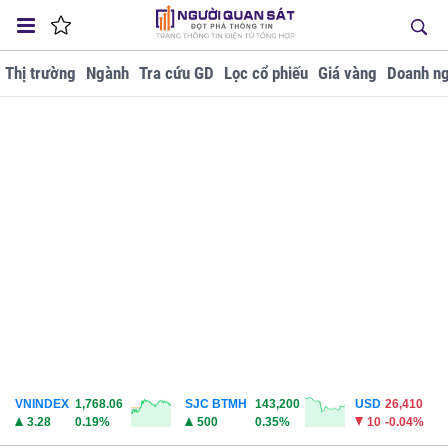
Thị trường
Ngành
Tra cứu GD
Lọc cổ phiếu
Giá vàng
Doanh ng
VNINDEX
1,768.06
SJC BTMH
143,200
USD
26,410
3.28
0.19%
500
0.35%
10
-0.04%