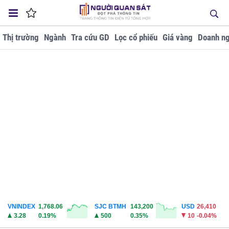
Thị trường
Ngành
Tra cứu GD
Lọc cổ phiếu
Giá vàng
Doanh ng
VNINDEX
1,768.06
SJC BTMH
143,200
USD
26,410
3.28
0.19%
500
0.35%
10
-0.04%