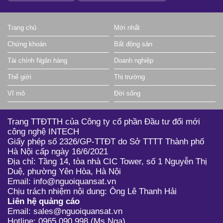
Trang chủ
Mới nhất
Chứng khoán
Bất động sản
Tài chính Ngân hàng
Doanh nghiệp
Thế giới
Thị trường
Vĩ mô
Đời sống
Trang TTĐTTH của Công ty cổ phần Đầu tư đổi mới
công nghệ INTECH
Giấy phép số 2326/GP-TTĐT do Sở TTTT Thành phố
Hà Nội cấp ngày 16/6/2021
Địa chỉ: Tầng 14, tòa nhà CIC Tower, số 1 Nguyễn Thị
Duệ, phường Yên Hòa, Hà Nội
Email: info@nguoiquansat.vn
Chịu trách nhiệm nội dung: Ông Lê Thanh Hải
Liên hệ quảng cáo
Email: sales@nguoiquansat.vn
Hotline: 0965 090 998 (Ms Nga)