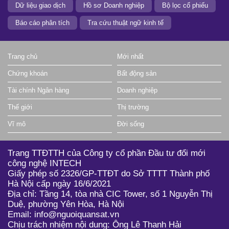
Dữ liệu giao dịch
Hồ sơ Doanh nghiệp
Bộ lọc cổ phiếu
Báo cáo phân tích
Tra cứu thuật ngữ kinh tế
Trang chủ
Mới nhất
Chứng khoán
Bất động sản
Tài chính Ngân hàng
Doanh nghiệp
Thế giới
Thị trường
Vĩ mô
Đời sống
Trang TTĐTTH của Công ty cổ phần Đầu tư đổi mới
công nghệ INTECH
Giấy phép số 2326/GP-TTĐT do Sở TTTT Thành phố
Hà Nội cấp ngày 16/6/2021
Địa chỉ: Tầng 14, tòa nhà CIC Tower, số 1 Nguyễn Thị
Duệ, phường Yên Hòa, Hà Nội
Email: info@nguoiquansat.vn
Chịu trách nhiệm nội dung: Ông Lê Thanh Hải