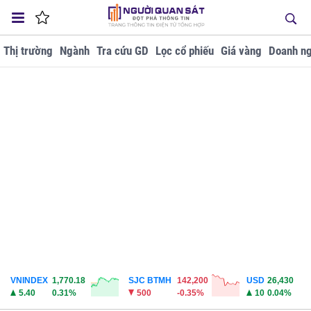
Thị trường
Ngành
Tra cứu GD
Lọc cổ phiếu
Giá vàng
Doanh ng
VNINDEX
1,770.18
SJC BTMH
142,200
USD
26,430
5.40
0.31%
500
-0.35%
10
0.04%