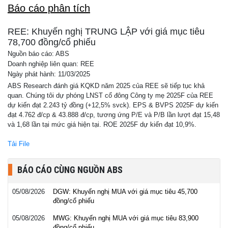
Báo cáo phân tích
REE: Khuyến nghị TRUNG LẬP với giá mục tiêu
78,700 đồng/cổ phiếu
Nguồn báo cáo: ABS
Doanh nghiệp liên quan: REE
Ngày phát hành: 11/03/2025
ABS Research đánh giá KQKD năm 2025 của REE sẽ tiếp tục khả
quan. Chúng tôi dự phóng LNST cổ đông Công ty mẹ 2025F của REE
dự kiến đạt 2.243 tỷ đồng (+12,5% svck). EPS & BVPS 2025F dự kiến
đạt 4.762 đ/cp & 43.888 đ/cp, tương ứng P/E và P/B lần lượt đạt 15,48
và 1,68 lần tại mức giá hiện tại. ROE 2025F dự kiến đạt 10,9%.
Tải File
BÁO CÁO CÙNG NGUỒN ABS
05/08/2026
DGW: Khuyến nghị MUA với giá mục tiêu 45,700
đồng/cổ phiếu
05/08/2026
MWG: Khuyến nghị MUA với giá mục tiêu 83,900
đồng/cổ phiếu