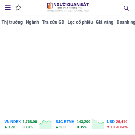
Thị trường
Ngành
Tra cứu GD
Lọc cổ phiếu
Giá vàng
Doanh ng
VNINDEX
1,768.06
SJC BTMH
143,200
USD
26,410
3.28
0.19%
500
0.35%
10
-0.04%