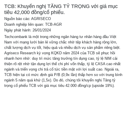
Báo cáo phân tích
TCB: Khuyến nghị TĂNG TỶ TRỌNG với giá mục
tiêu 42,000 đồng/cổ phiếu.
Nguồn báo cáo: AGRISECO
Doanh nghiệp liên quan: TCB-AGR
Ngày phát hành: 26/01/2024
Techcombank là một trong những ngân hàng tư nhân hàng đầu Việt
Nam với mạng lưới bán lẻ vững chắc nhờ tệp khách hàng rộng lớn,
chất lượng dịch vụ tốt, hiệu quả và nhiều dịch vụ sản phẩm riêng biệt.
Agriseco Research kỳ vọng KQKD năm 2024 của TCB sẽ phục hồi
nhanh hơn nhờ: duy trì mức tăng trưởng tín dụng cao, tỷ lệ NIM cải
thiện rõ rệt nhờ tận dụng lợi thế chi phí vốn thấp, tỷ lệ CASA cao nhất
ngành và triển vọng chi trả cổ tức tiền mặt với lợi suất cao. Ngoài ra,
TCB hiện tại có mức định giá P/B (0,9x lần) thấp hơn so với trung bình
ngành 5 năm quá khứ (1,5x). Do đó, chúng tôi khuyến nghị Tăng tỷ
trọng cổ phiếu TCB với giá mục tiêu 42.000 đồng/cp (upside 19%).
Tải File
BÁO CÁO CÙNG NGUỒN AGRISECO