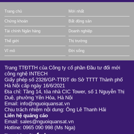
Trang chủ
Mới nhất
Chứng khoán
Bất động sản
Tài chính Ngân hàng
Doanh nghiệp
Thế giới
Thị trường
Vĩ mô
Đời sống
Trang TTĐTTH của Công ty cổ phần Đầu tư đổi mới
công nghệ INTECH
Giấy phép số 2326/GP-TTĐT do Sở TTTT Thành phố
Hà Nội cấp ngày 16/6/2021
Địa chỉ: Tầng 14, tòa nhà CIC Tower, số 1 Nguyễn Thị
Duệ, phường Yên Hòa, Hà Nội
Email: info@nguoiquansat.vn
Chịu trách nhiệm nội dung: Ông Lê Thanh Hải
Liên hệ quảng cáo
Email: sales@nguoiquansat.vn
Hotline: 0965 090 998 (Ms Nga)