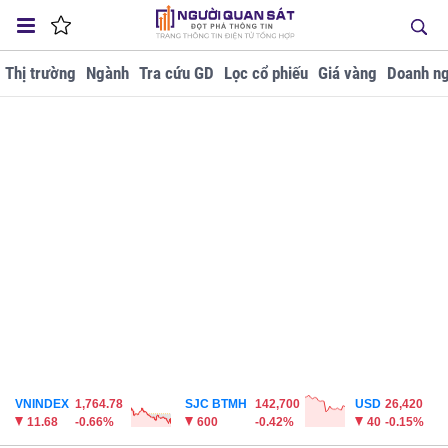
Thị trường
Ngành
Tra cứu GD
Lọc cổ phiếu
Giá vàng
Doanh ng
VNINDEX
1,764.78
SJC BTMH
142,700
USD
26,420
11.68
-0.66%
600
-0.42%
40
-0.15%