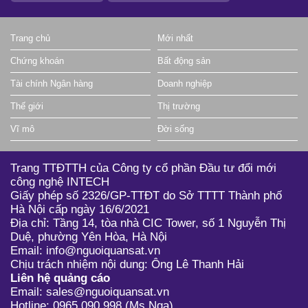
Trang chủ
Mới nhất
Chứng khoán
Bất động sản
Tài chính Ngân hàng
Doanh nghiệp
Thế giới
Thị trường
Vĩ mô
Đời sống
Trang TTĐTTH của Công ty cổ phần Đầu tư đổi mới
công nghệ INTECH
Giấy phép số 2326/GP-TTĐT do Sở TTTT Thành phố
Hà Nội cấp ngày 16/6/2021
Địa chỉ: Tầng 14, tòa nhà CIC Tower, số 1 Nguyễn Thị
Duệ, phường Yên Hòa, Hà Nội
Email: info@nguoiquansat.vn
Chịu trách nhiệm nội dung: Ông Lê Thanh Hải
Liên hệ quảng cáo
Email: sales@nguoiquansat.vn
Hotline: 0965 090 998 (Ms Nga)