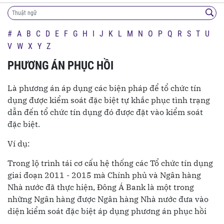
#
A
B
C
D
E
F
G
H
I
J
K
L
M
N
O
P
Q
R
S
T
U
V
W
X
Y
Z
PHƯƠNG ÁN PHỤC HỒI
Là phương án áp dụng các biện pháp để tổ chức tín
dụng được kiểm soát đặc biệt tự khắc phục tình trạng
dẫn đến tổ chức tín dụng đó được đặt vào kiểm soát
đặc biệt.
Ví dụ:
Trong lộ trình tái cơ cấu hệ thống các Tổ chức tín dụng
giai đoạn 2011 - 2015 mà Chính phủ và Ngân hàng
Nhà nước đã thực hiện, Đông Á Bank là một trong
những Ngân hàng được Ngân hàng Nhà nước đưa vào
diện kiểm soát đặc biệt áp dụng phương án phục hồi