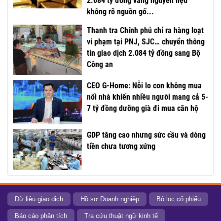
2.084 tỷ đồng vàng nguyên liệu
không rõ nguồn gố...
Thanh tra Chính phủ chỉ ra hàng loạt
vi phạm tại PNJ, SJC… chuyển thông
tin giao dịch 2.084 tỷ đồng sang Bộ
Công an
CEO G-Home: Nỗi lo con không mua
nổi nhà khiến nhiều người mang cả 5-
7 tỷ đồng dưỡng già đi mua căn hộ
GDP tăng cao nhưng sức cầu và dòng
tiền chưa tương xứng
Dữ liệu giao dịch
Hồ sơ Doanh nghiệp
Bộ lọc cổ phiếu
Báo cáo phân tích
Tra cứu thuật ngữ kinh tế