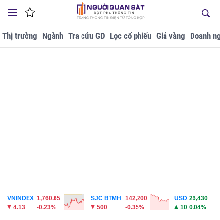
Thị trường
Ngành
Tra cứu GD
Lọc cổ phiếu
Giá vàng
Doanh ng
VNINDEX
1,760.65
SJC BTMH
142,200
USD
26,430
4.13
-0.23%
500
-0.35%
10
0.04%