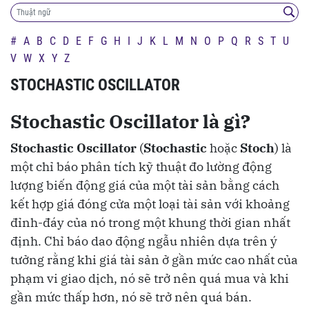
#
A
B
C
D
E
F
G
H
I
J
K
L
M
N
O
P
Q
R
S
T
U
V
W
X
Y
Z
STOCHASTIC OSCILLATOR
Stochastic Oscillator là gì?
Stochastic Oscillator
(
Stochastic
hoặc
Stoch
) là
một chỉ báo phân tích kỹ thuật đo lường động
lượng biến động giá của một tài sản bằng cách
kết hợp giá đóng cửa một loại tài sản với khoảng
đỉnh-đáy của nó trong một khung thời gian nhất
định. Chỉ báo dao động ngẫu nhiên dựa trên ý
tưởng rằng khi giá tài sản ở gần mức cao nhất của
phạm vi giao dịch, nó sẽ trở nên quá mua và khi
gần mức thấp hơn, nó sẽ trở nên quá bán.