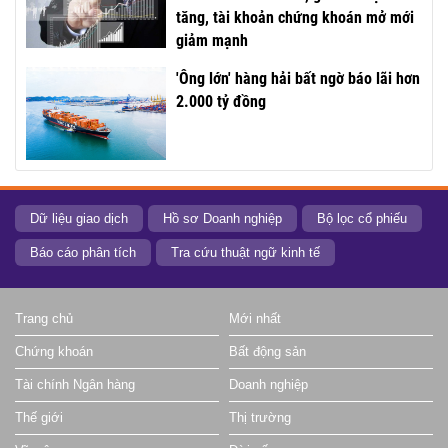
tăng, tài khoản chứng khoán mở mới
giảm mạnh
'Ông lớn' hàng hải bất ngờ báo lãi hơn
2.000 tỷ đồng
Dữ liệu giao dịch
Hồ sơ Doanh nghiệp
Bộ lọc cổ phiếu
Báo cáo phân tích
Tra cứu thuật ngữ kinh tế
Trang chủ
Mới nhất
Chứng khoán
Bất động sản
Tài chính Ngân hàng
Doanh nghiệp
Thế giới
Thị trường