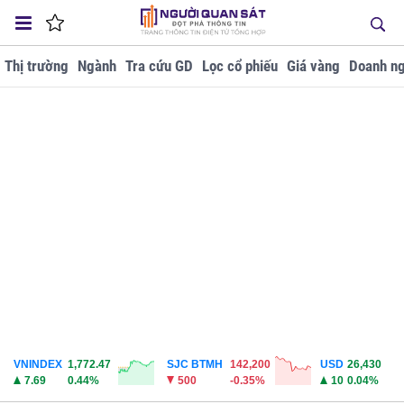
Thị trường
Ngành
Tra cứu GD
Lọc cổ phiếu
Giá vàng
Doanh ng
VNINDEX
1,772.47
SJC BTMH
142,200
USD
26,430
7.69
0.44%
500
-0.35%
10
0.04%