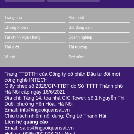
Trang chủ
Mới nhất
Chứng khoán
Bất động sản
Tài chính Ngân hàng
Doanh nghiệp
Thế giới
Thị trường
Vĩ mô
Đời sống
Trang TTĐTTH của Công ty cổ phần Đầu tư đổi mới
công nghệ INTECH
Giấy phép số 2326/GP-TTĐT do Sở TTTT Thành phố
Hà Nội cấp ngày 16/6/2021
Địa chỉ: Tầng 14, tòa nhà CIC Tower, số 1 Nguyễn Thị
Duệ, phường Yên Hòa, Hà Nội
Email: info@nguoiquansat.vn
Chịu trách nhiệm nội dung: Ông Lê Thanh Hải
Liên hệ quảng cáo
Email: sales@nguoiquansat.vn
Hotline: 0965 090 998 (Ms Nga)