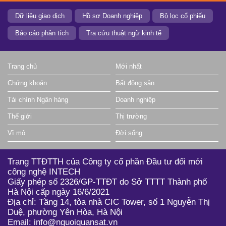
Dữ liệu giao dịch
Hồ sơ Doanh nghiệp
Bộ lọc cổ phiếu
Báo cáo phân tích
Tra cứu thuật ngữ kinh tế
Trang chủ
Mới nhất
Chứng khoán
Bất động sản
Tài chính Ngân hàng
Doanh nghiệp
Thế giới
Thị trường
Vĩ mô
Đời sống
Trang TTĐTTH của Công ty cổ phần Đầu tư đổi mới
công nghệ INTECH
Giấy phép số 2326/GP-TTĐT do Sở TTTT Thành phố
Hà Nội cấp ngày 16/6/2021
Địa chỉ: Tầng 14, tòa nhà CIC Tower, số 1 Nguyễn Thị
Duệ, phường Yên Hòa, Hà Nội
Email: info@nguoiquansat.vn