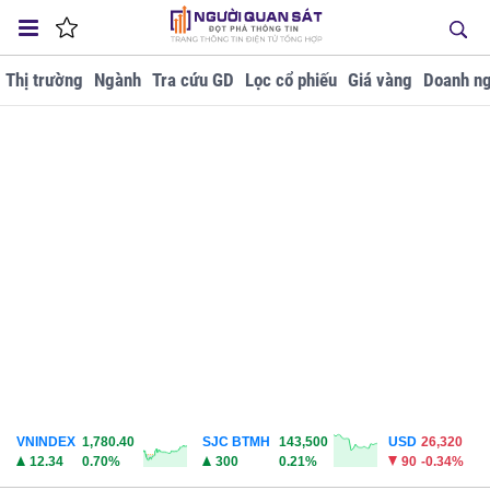
Thị trường
Ngành
Tra cứu GD
Lọc cổ phiếu
Giá vàng
Doanh ng
VNINDEX
1,780.40
SJC BTMH
143,500
USD
26,320
12.34
0.70%
300
0.21%
90
-0.34%