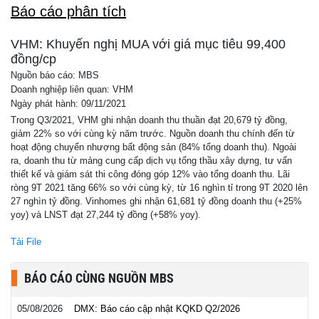
Báo cáo phân tích
VHM: Khuyến nghị MUA với giá mục tiêu 99,400
đồng/cp
Nguồn báo cáo: MBS
Doanh nghiệp liên quan: VHM
Ngày phát hành: 09/11/2021
Trong Q3/2021, VHM ghi nhận doanh thu thuần đạt 20,679 tỷ đồng,
giảm 22% so với cùng kỳ năm trước. Nguồn doanh thu chính đến từ
hoạt động chuyển nhượng bất động sản (84% tổng doanh thu). Ngoài
ra, doanh thu từ mảng cung cấp dịch vụ tổng thầu xây dựng, tư vấn
thiết kế và giám sát thi công đóng góp 12% vào tổng doanh thu. Lãi
ròng 9T 2021 tăng 66% so với cùng kỳ, từ 16 nghìn tỉ trong 9T 2020 lên
27 nghìn tỷ đồng. Vinhomes ghi nhận 61,681 tỷ đồng doanh thu (+25%
yoy) và LNST đạt 27,244 tỷ đồng (+58% yoy).
Tải File
BÁO CÁO CÙNG NGUỒN MBS
05/08/2026
DMX: Báo cáo cập nhật KQKD Q2/2026