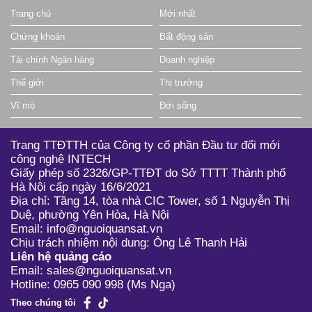
Trang chủ
Mới nhất
Chứng khoán
Bất động sản
Tài chính Ngân hàng
Doanh nghiệp
Thế giới
Thị trường
Vĩ mô
Đời sống
Trang TTĐTTH của Công ty cổ phần Đầu tư đổi mới
công nghệ INTECH
Giấy phép số 2326/GP-TTĐT do Sở TTTT Thành phố
Hà Nội cấp ngày 16/6/2021
Địa chỉ: Tầng 14, tòa nhà CIC Tower, số 1 Nguyễn Thị
Duệ, phường Yên Hòa, Hà Nội
Email: info@nguoiquansat.vn
Chịu trách nhiệm nội dung: Ông Lê Thanh Hải
Liên hệ quảng cáo
Email: sales@nguoiquansat.vn
Hotline: 0965 090 998 (Ms Nga)
Theo chúng tôi