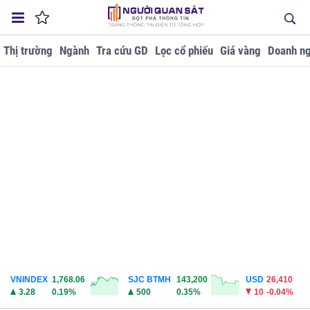
Thị trường
Ngành
Tra cứu GD
Lọc cổ phiếu
Giá vàng
Doanh ng
VNINDEX
1,768.06
SJC BTMH
143,200
USD
26,410
3.28
0.19%
500
0.35%
10
-0.04%