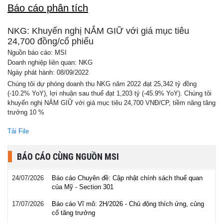
Báo cáo phân tích
NKG: Khuyến nghị NẮM GIỮ với giá mục tiêu
24,700 đồng/cổ phiếu
Nguồn báo cáo: MSI
Doanh nghiệp liên quan: NKG
Ngày phát hành: 08/09/2022
Chúng tôi dự phóng doanh thu NKG năm 2022 đạt 25,342 tỷ đồng
(-10.2% YoY), lợi nhuận sau thuế đạt 1,203 tỷ (-45.9% YoY). Chúng tôi
khuyến nghị NẮM GIỮ với giá mục tiêu 24,700 VNĐ/CP, tiềm năng tăng
trưởng 10 %
Tải File
BÁO CÁO CÙNG NGUỒN MSI
24/07/2026
Báo cáo Chuyên đề: Cập nhật chính sách thuế quan
của Mỹ - Section 301
17/07/2026
Báo cáo Vĩ mô: 2H/2026 - Chủ động thích ứng, củng
cố tăng trưởng