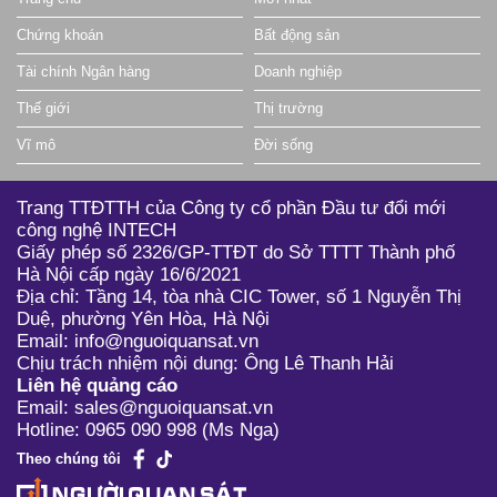
Chứng khoán
Bất động sản
Tài chính Ngân hàng
Doanh nghiệp
Thế giới
Thị trường
Vĩ mô
Đời sống
Trang TTĐTTH của Công ty cổ phần Đầu tư đổi mới
công nghệ INTECH
Giấy phép số 2326/GP-TTĐT do Sở TTTT Thành phố
Hà Nội cấp ngày 16/6/2021
Địa chỉ: Tầng 14, tòa nhà CIC Tower, số 1 Nguyễn Thị
Duệ, phường Yên Hòa, Hà Nội
Email: info@nguoiquansat.vn
Chịu trách nhiệm nội dung: Ông Lê Thanh Hải
Liên hệ quảng cáo
Email: sales@nguoiquansat.vn
Hotline: 0965 090 998 (Ms Nga)
Theo chúng tôi