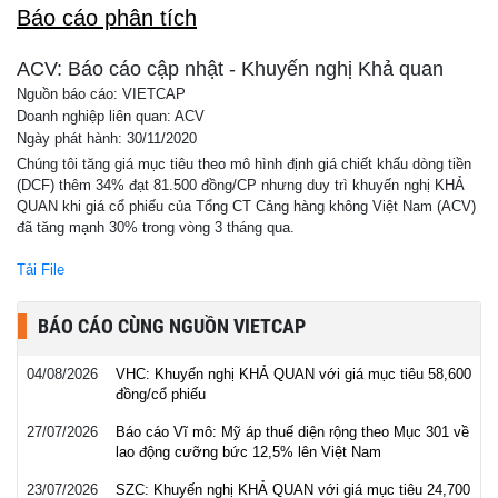
Báo cáo phân tích
ACV: Báo cáo cập nhật - Khuyến nghị Khả quan
Nguồn báo cáo: VIETCAP
Doanh nghiệp liên quan: ACV
Ngày phát hành: 30/11/2020
Chúng tôi tăng giá mục tiêu theo mô hình định giá chiết khấu dòng tiền
(DCF) thêm 34% đạt 81.500 đồng/CP nhưng duy trì khuyến nghị KHẢ
QUAN khi giá cổ phiếu của Tổng CT Cảng hàng không Việt Nam (ACV)
đã tăng mạnh 30% trong vòng 3 tháng qua.
Tải File
BÁO CÁO CÙNG NGUỒN VIETCAP
04/08/2026
VHC: Khuyến nghị KHẢ QUAN với giá mục tiêu 58,600
đồng/cổ phiếu
27/07/2026
Báo cáo Vĩ mô: Mỹ áp thuế diện rộng theo Mục 301 về
lao động cưỡng bức 12,5% lên Việt Nam
23/07/2026
SZC: Khuyến nghị KHẢ QUAN với giá mục tiêu 24,700