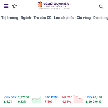
Thị trường
Ngành
Tra cứu GD
Lọc cổ phiếu
Giá vàng
Doanh ng
VNINDEX
1,770.52
SJC BTMH
142,200
USD
26,430
5.74
0.33%
500
-0.35%
10
0.04%