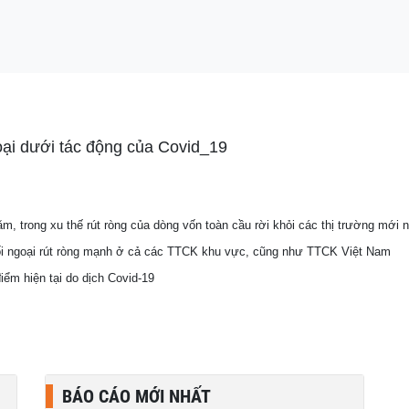
o con bú bình
oại dưới tác động của Covid_19
m, trong xu thế rút ròng của dòng vốn toàn cầu rời khỏi các thị trường mới n
khối ngoại rút ròng mạnh ở cả các TTCK khu vực, cũng như TTCK Việt Nam
iểm hiện tại do dịch Covid-19
BÁO CÁO MỚI NHẤT