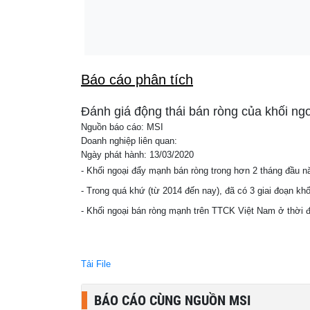
21:46
Lời khuyên cho những bà mẹ trẻ hút sữa ch
Báo cáo phân tích
Đánh giá động thái bán ròng của khối ng
Nguồn báo cáo: MSI
Doanh nghiệp liên quan:
Ngày phát hành: 13/03/2020
- Khối ngoại đẩy mạnh bán ròng trong hơn 2 tháng đầu nă
- Trong quá khứ (từ 2014 đến nay), đã có 3 giai đoạn 
- Khối ngoại bán ròng mạnh trên TTCK Việt Nam ở thời đ
Tải File
BÁO CÁO CÙNG NGUỒN MSI