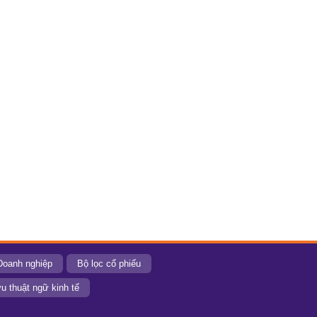
Doanh nghiệp
Bộ lọc cổ phiếu
u thuật ngữ kinh tế