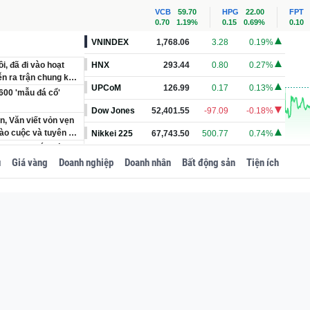
VCB
59.70
HPG
22.00
FPT
0.70
1.19%
0.15
0.69%
0.10
VNINDEX
1,768.06
3.28
0.19%
, đã đi vào hoạt
HNX
293.44
0.80
0.27%
ễn ra trận chung kết
UPCoM
126.99
0.17
0.13%
600 'mẫu đá cổ'
Dow Jones
52,401.55
-97.09
-0.18%
n, Văn viết vỏn vẹn
vào cuộc và tuyên bố
Nikkei 225
67,743.50
500.77
0.74%
hất miền Bắc có
u
Giá vàng
Doanh nghiệp
Doanh nhân
Bất động sản
Tiện ích
ầng dưới lòng đất
khai trừ khỏi Đảng,
hành ủy sinh năm
.000 đồng cùng Huy
ụng từ khi nào?
ủa Huấn Hoa Hồng:
g khối gỗ từng được
am vươn từ nhóm 20