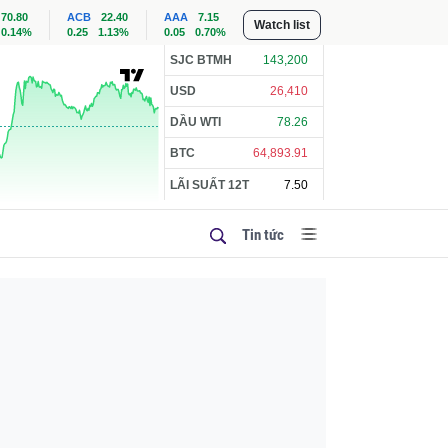
70.80
ACB
22.40
AAA
7.15
Watch list
0.14%
0.25
1.13%
0.05
0.70%
SJC BTMH
143,200
USD
26,410
DẦU WTI
78.26
BTC
64,893.91
LÃI SUẤT 12T
7.50
Tin tức