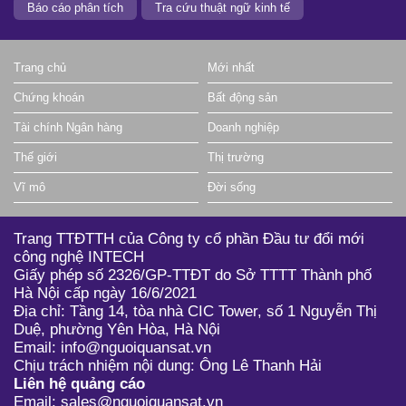
Báo cáo phân tích
Tra cứu thuật ngữ kinh tế
Trang chủ
Mới nhất
Chứng khoán
Bất động sản
Tài chính Ngân hàng
Doanh nghiệp
Thế giới
Thị trường
Vĩ mô
Đời sống
Trang TTĐTTH của Công ty cổ phần Đầu tư đổi mới
công nghệ INTECH
Giấy phép số 2326/GP-TTĐT do Sở TTTT Thành phố
Hà Nội cấp ngày 16/6/2021
Địa chỉ: Tầng 14, tòa nhà CIC Tower, số 1 Nguyễn Thị
Duệ, phường Yên Hòa, Hà Nội
Email: info@nguoiquansat.vn
Chịu trách nhiệm nội dung: Ông Lê Thanh Hải
Liên hệ quảng cáo
Email: sales@nguoiquansat.vn