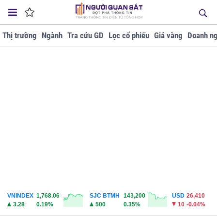
Thị trường
Ngành
Tra cứu GD
Lọc cổ phiếu
Giá vàng
Doanh ng
VNINDEX
1,768.06
SJC BTMH
143,200
USD
26,410
3.28
0.19%
500
0.35%
10
-0.04%