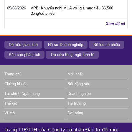
05/08/2026
VPB: Khuyến nghị MUA với giá mục tiêu 36,500
đồng/cổ phiếu
Xem tất cả
Dữ liệu giao dịch
Hồ sơ Doanh nghiệp
Bộ lọc cổ phiếu
Báo cáo phân tích
Tra cứu thuật ngữ kinh tế
Trang chủ
Mới nhất
Chứng khoán
Bất động sản
Tài chính Ngân hàng
Doanh nghiệp
Thế giới
Thị trường
Vĩ mô
Đời sống
Trang TTĐTTH của Công ty cổ phần Đầu tư đổi mới