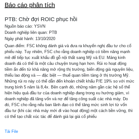
Báo cáo phân tích
PTB: Chờ đợi ROIC phục hồi
Nguồn báo cáo: YSVN
Doanh nghiệp liên quan: PTB
Ngày phát hành: 13/10/2020
Quan điểm: FSC không đánh giá và đưa ra khuyến nghị đầu tư cho cổ
phiếu này. Tuy nhiên, FSC cho rằng doanh nghiệp có tiềm năng mạnh
mẽ để tiếp tục xuất khẩu đồ gỗ nội thất sang Mỹ và EU. Mảng kinh
doanh đá có thể là một câu chuyện trung hạn hơn. Rủi ro hoạt động
tiềm ẩn đến từ khả năng mở rộng thị trường, biến động giá nguyên liệu,
thiếu lao động và — đặc biệt — thuế quan tiềm tàng ở thị trường Mỹ.
Những rủi ro này có thể dẫn đến khoản chiết khấu P/E 19% so với mức
trung bình 5 năm là 8,4x. Bên cạnh đó, những năm gần các hệ số thể
hiện hiệu quả đầu tư của doanh nghiệp đang trong xu hướng giảm, vì
doanh nghiệp đã tăng vốn và nợ để tăng công suất các nhà máy. Do
đó, FSC cho rằng nếu ban lãnh đạo có thể tăng mức sinh lợi từ vốn
đầu tư (khi các nhà máy mới đi vào hoạt động) một cách bền vững, thì
có thể tạo chất xúc tác để đánh giá lại giá cổ phiếu
Tải File