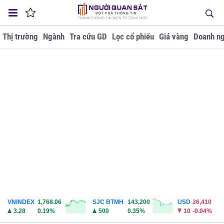
Thị trường
Ngành
Tra cứu GD
Lọc cổ phiếu
Giá vàng
Doanh ng
VNINDEX
1,768.06
SJC BTMH
143,200
USD
26,410
3.28
0.19%
500
0.35%
10
-0.04%