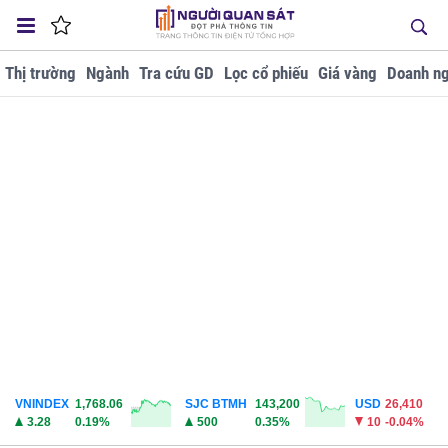
Thị trường
Ngành
Tra cứu GD
Lọc cổ phiếu
Giá vàng
Doanh ng
VNINDEX
1,768.06
SJC BTMH
143,200
USD
26,410
3.28
0.19%
500
0.35%
10
-0.04%