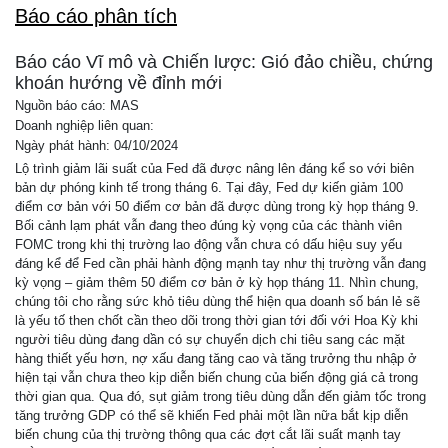
Báo cáo phân tích
Báo cáo Vĩ mô và Chiến lược: Gió đảo chiều, chứng
khoán hướng về đỉnh mới
Nguồn báo cáo: MAS
Doanh nghiệp liên quan:
Ngày phát hành: 04/10/2024
Lộ trình giảm lãi suất của Fed đã được nâng lên đáng kể so với biên
bản dự phóng kinh tế trong tháng 6. Tại đây, Fed dự kiến giảm 100
điểm cơ bản với 50 điểm cơ bản đã được dùng trong kỳ họp tháng 9.
Bối cảnh lạm phát vẫn đang theo đúng kỳ vọng của các thành viên
FOMC trong khi thị trường lao động vẫn chưa có dấu hiệu suy yếu
đáng kể để Fed cần phải hành động mạnh tay như thị trường vẫn đang
kỳ vọng – giảm thêm 50 điểm cơ bản ở kỳ họp tháng 11. Nhìn chung,
chúng tôi cho rằng sức khỏ tiêu dùng thể hiện qua doanh số bán lẻ sẽ
là yếu tố then chốt cần theo dõi trong thời gian tới đối với Hoa Kỳ khi
người tiêu dùng đang dần có sự chuyển dịch chi tiêu sang các mặt
hàng thiết yếu hơn, nợ xấu đang tăng cao và tăng trưởng thu nhập ở
hiện tại vẫn chưa theo kịp diễn biến chung của biến động giá cả trong
thời gian qua. Qua đó, sụt giảm trong tiêu dùng dẫn đến giảm tốc trong
tăng trưởng GDP có thể sẽ khiến Fed phải một lần nữa bắt kịp diễn
biến chung của thị trường thông qua các đợt cắt lãi suất mạnh tay