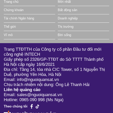
Trang chủ
Mới nhất
Chứng khoán
Bất động sản
Tài chính Ngân hàng
Doanh nghiệp
Thế giới
Thị trường
Vĩ mô
Đời sống
Trang TTĐTTH của Công ty cổ phần Đầu tư đổi mới
công nghệ INTECH
Giấy phép số 2326/GP-TTĐT do Sở TTTT Thành phố
Hà Nội cấp ngày 16/6/2021
Địa chỉ: Tầng 14, tòa nhà CIC Tower, số 1 Nguyễn Thị
Duệ, phường Yên Hòa, Hà Nội
Email: info@nguoiquansat.vn
Chịu trách nhiệm nội dung: Ông Lê Thanh Hải
Liên hệ quảng cáo
Email: sales@nguoiquansat.vn
Hotline: 0965 090 998 (Ms Nga)
Theo chúng tôi