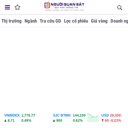
Thị trường
Ngành
Tra cứu GD
Lọc cổ phiếu
Giá vàng
Doanh ng
VNINDEX
1,776.77
SJC BTMH
144,100
USD
26,350
8.71
0.49%
900
0.62%
60
-0.23%