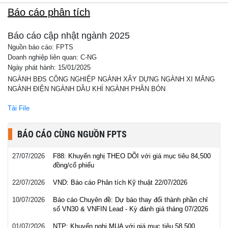
Báo cáo phân tích
Báo cáo cập nhật ngành 2025
Nguồn báo cáo: FPTS
Doanh nghiệp liên quan: C-NG
Ngày phát hành: 15/01/2025
NGÀNH BĐS CÔNG NGHIỆP NGÀNH XÂY DỰNG NGÀNH XI MĂNG
NGÀNH ĐIỆN NGÀNH DẦU KHÍ NGÀNH PHÂN BÓN
Tải File
BÁO CÁO CÙNG NGUỒN FPTS
27/07/2026
F88: Khuyến nghị THEO DÕI với giá mục tiêu 84,500
đồng/cổ phiếu
22/07/2026
VND: Báo cáo Phân tích Kỹ thuật 22/07/2026
10/07/2026
Báo cáo Chuyên đề: Dự báo thay đổi thành phần chỉ
số VN30 & VNFIN Lead - Kỳ đánh giá tháng 07/2026
01/07/2026
NTP: Khuyến nghị MUA với giá mục tiêu 58,500