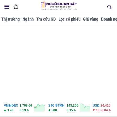
Thị trường
Ngành
Tra cứu GD
Lọc cổ phiếu
Giá vàng
Doanh ng
VNINDEX
1,768.06
SJC BTMH
143,200
USD
26,410
3.28
0.19%
500
0.35%
10
-0.04%