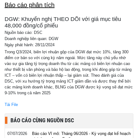
Báo cáo phân tích
DGW: Khuyến nghị THEO DÕI với giá mục tiêu
48,000 đồng/cổ phiếu
Nguồn báo cáo: DSC
Doanh nghiệp liên quan: DGW
Ngày phát hành: 28/11/2024
Trong Q3/2024, biên lợi nhuận gộp của DGW đạt mức 10%, tăng 300
điểm cơ bản so với cùng kỳ năm ngoái. Mức tăng này chủ yếu nhờ
vào sự gia tăng tỷ trọng doanh thu từ các mảng có biên lợi nhuận cao
như thiết bị văn phòng và bảo hộ lao động, trong khi đóng góp từ mảng
ICT – vốn có biên lợi nhuận thấp – lại giảm sút. Theo đánh giá của
DSC, với xu hướng tỷ trọng mảng ICT giảm dần và được thay thế bởi
các mảng kinh doanh khác, BLNG của DGW được kỳ vọng sẽ đạt mức
9-10% trong cả năm 2025
Tải File
BÁO CÁO CÙNG NGUỒN DSC
07/07/2026
Báo cáo Vĩ mô: Tháng 06/2026 - Kỳ vọng đạt kế hoạch