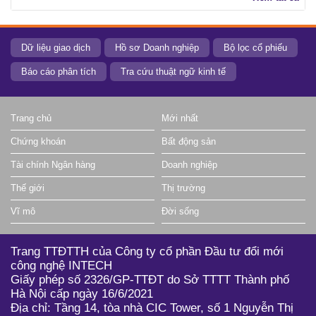
Dữ liệu giao dịch
Hồ sơ Doanh nghiệp
Bộ lọc cổ phiếu
Báo cáo phân tích
Tra cứu thuật ngữ kinh tế
Trang chủ
Mới nhất
Chứng khoán
Bất động sản
Tài chính Ngân hàng
Doanh nghiệp
Thế giới
Thị trường
Vĩ mô
Đời sống
Trang TTĐTTH của Công ty cổ phần Đầu tư đổi mới
công nghệ INTECH
Giấy phép số 2326/GP-TTĐT do Sở TTTT Thành phố
Hà Nội cấp ngày 16/6/2021
Địa chỉ: Tầng 14, tòa nhà CIC Tower, số 1 Nguyễn Thị