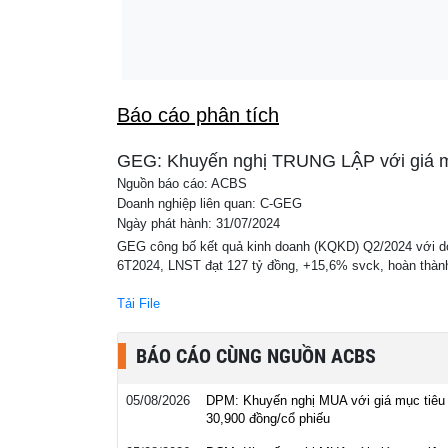
chuẩn quốc tế, 7 tháng nữa hoàn t...
Phát lộ loạt vi phạm kinh doanh của Bảo Tí
22:53
Hồng
Báo cáo phân tích
GEG: Khuyến nghị TRUNG LẬP với giá mụ
Nguồn báo cáo: ACBS
Doanh nghiệp liên quan: C-GEG
Ngày phát hành: 31/07/2024
GEG công bố kết quả kinh doanh (KQKD) Q2/2024 với doa
6T2024, LNST đạt 127 tỷ đồng, +15,6% svck, hoàn thà
Tải File
BÁO CÁO CÙNG NGUỒN ACBS
05/08/2026
DPM: Khuyến nghị MUA với giá mục tiêu
30,900 đồng/cổ phiếu