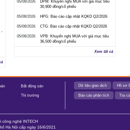
05/08/2026
DPM: Khuyến nghị MUA với giá mục tiêu
30,900 đồng/cổ phiếu
05/08/2026
HPG: Báo cáo cập nhật KQKD Q2/2026
05/08/2026
CTG: Báo cáo cập nhật KQKD Q2/2026
 -
05/08/2026
VPB: Khuyến nghị MUA với giá mục tiêu
36,500 đồng/cổ phiếu
Xem tất cả
cả
Dữ liệu giao dịch
Hồ sơ 
oán
Bất động sản
Thị trường
Báo cáo phân tích
Tra cứ
ới công nghệ INTECH
ố Hà Nội cấp ngày 16/6/2021