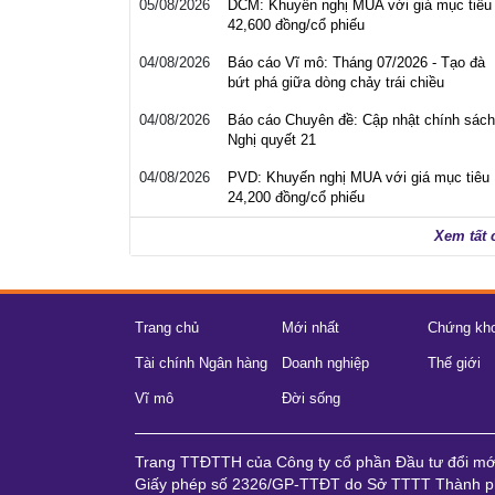
05/08/2026
DCM: Khuyến nghị MUA với giá mục tiêu
42,600 đồng/cổ phiếu
04/08/2026
Báo cáo Vĩ mô: Tháng 07/2026 - Tạo đà
bứt phá giữa dòng chảy trái chiều
04/08/2026
Báo cáo Chuyên đề: Cập nhật chính sách
Nghị quyết 21
04/08/2026
PVD: Khuyến nghị MUA với giá mục tiêu
24,200 đồng/cổ phiếu
Xem tất 
Trang chủ
Mới nhất
Chứng kh
Tài chính Ngân hàng
Doanh nghiệp
Thế giới
Vĩ mô
Đời sống
Trang TTĐTTH của Công ty cổ phần Đầu tư đổi m
Giấy phép số 2326/GP-TTĐT do Sở TTTT Thành ph