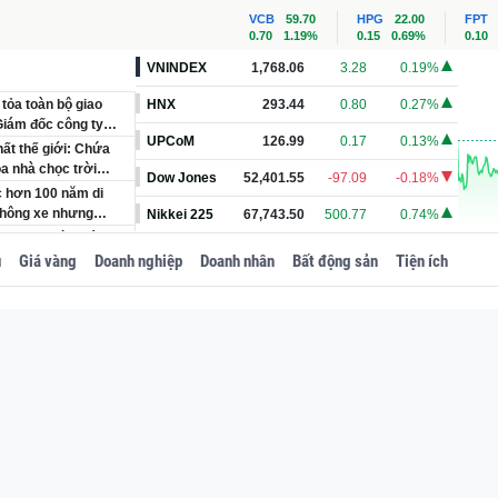
VCB
59.70
HPG
22.00
FPT
0.70
1.19%
0.15
0.69%
0.10
VNINDEX
1,768.06
3.28
0.19%
 tỏa toàn bộ giao
HNX
293.44
0.80
0.27%
 Giám đốc công ty
UPCoM
126.99
0.17
0.13%
ất thế giới: Chứa
òa nhà chọc trời
Dow Jones
52,401.55
-97.09
-0.18%
c hơn 100 năm di
thông xe nhưng
Nikkei 225
67,743.50
500.77
0.74%
chung cư lừa bán
u
Giá vàng
Doanh nghiệp
Doanh nhân
Bất động sản
Tiện ích
ua đèo dài nhất cả
ờ xuống còn 10 phút
cùng Huy hiệu, áp
đối tượng được
gười thợ sửa ống
trên mạng
ng được trang bị hệ
00 chỗ ngồi đạt