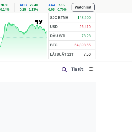
70.80
ACB
22.40
AAA
7.15
Watch list
0.14%
0.25
1.13%
0.05
0.70%
SJC BTMH
143,200
USD
26,410
DẦU WTI
78.28
BTC
64,898.65
LÃI SUẤT 12T
7.50
Tin tức