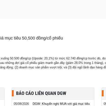
trong đại án Vạn
h phủ vào cuộc
mục tiêu 50,500 đồng/cổ phiếu
xuống 50.500 đồng/cp (Upside: 20,1%) từ mức 62.740 đồng/cp trước đó, do: 
au những đợi giá cổ phiếu giảm mạnh gần đây (giảm 28,0% trong 1 tháng), c
năng động; (2) doanh mục sản phẩm vượt trội; và (3) đội ngũ lãnh đạo hàng
BÁO CÁO LIÊN QUAN DGW
05/08/2026
DGW: Khuyến nghị MUA với giá mục tiêu
0