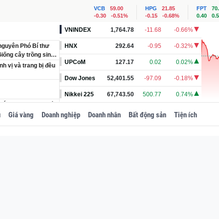
VCB
59.00
HPG
21.85
FPT
70
-0.30
-0.51%
-0.15
-0.68%
0.40
0.
VNINDEX
1,764.78
-11.68
-0.66%
 nguyên Phó Bí thư
HNX
292.64
-0.95
-0.32%
iống cây trồng sinh
UPCoM
127.17
0.02
0.02%
h vị và trang bị đều
Dow Jones
52,401.55
-97.09
-0.18%
Nikkei 225
67,743.50
500.77
0.74%
m Á của vợ chồng bà
ặc biệt?
u
Giá vàng
Doanh nghiệp
Doanh nhân
Bất động sản
Tiện ích
t trung tâm trung
bị bỏ hoang gần 2
ắc tên, khung cảnh
 sổ đỏ tại nhà riêng
SN 1967 của Trung
hà thờ họ 100 tỷ
Đảng đối với nguyên
 1971 tại Trung