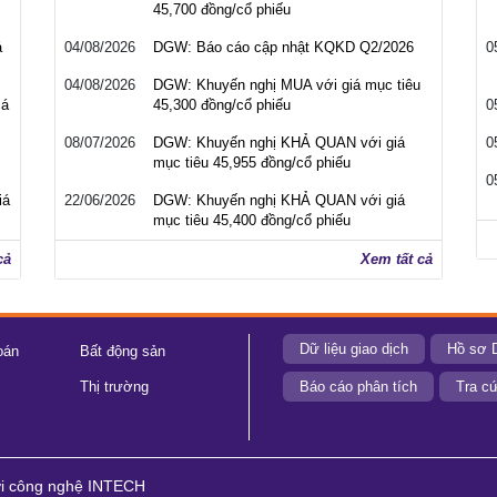
45,700 đồng/cổ phiếu
á
04/08/2026
DGW: Báo cáo cập nhật KQKD Q2/2026
0
04/08/2026
DGW: Khuyến nghị MUA với giá mục tiêu
iá
45,300 đồng/cổ phiếu
0
08/07/2026
DGW: Khuyến nghị KHẢ QUAN với giá
0
mục tiêu 45,955 đồng/cổ phiếu
0
iá
22/06/2026
DGW: Khuyến nghị KHẢ QUAN với giá
mục tiêu 45,400 đồng/cổ phiếu
cả
Xem tất cả
Dữ liệu giao dịch
Hồ sơ 
oán
Bất động sản
Thị trường
Báo cáo phân tích
Tra cứ
ới công nghệ INTECH