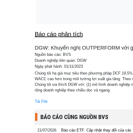
Quốc
Tiếp tục nói về trách nhiệm của ngân hàng 
23:41
Thịnh Phát, đại biểu Quốc hội đề nghị Chín
Báo cáo phân tích
DGW: Khuyến nghị OUTPERFORM với giá 
Nguồn báo cáo: BVS
Doanh nghiệp liên quan: DGW
Ngày phát hành: 01/11/2023
Chúng tôi hạ giá mục tiêu theo phương pháp DCF 19,5% 
WACC cao hơn trong môi tường lợi suất gia tăng. Theo s
Chúng tôi ưa thích DGW với: (1) mô hình doanh nghiệp 
rộng doanh nghiệp theo chiều dọc và ngang.
Tải File
BÁO CÁO CÙNG NGUỒN BVS
21/07/2026
Báo cáo ETF: Cập nhật thay đổi của các