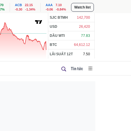
.70
ACB
22.15
AAA
7.10
Watch list
57%
-0.30
-1.34%
-0.06
-0.84%
SJC BTMH
142,700
USD
26,420
DẦU WTI
77.83
BTC
64,612.12
LÃI SUẤT 12T
7.50
Tin tức