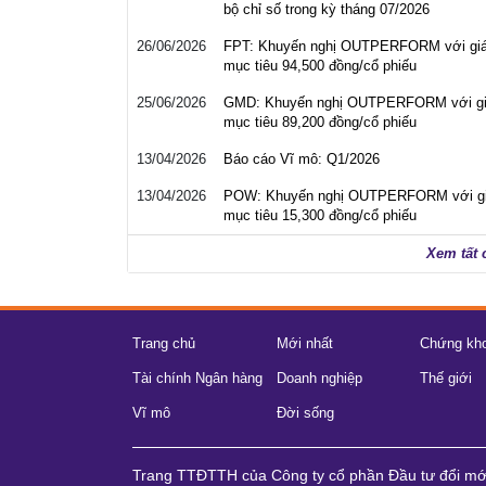
bộ chỉ số trong kỳ tháng 07/2026
26/06/2026
FPT: Khuyến nghị OUTPERFORM với gi
mục tiêu 94,500 đồng/cổ phiếu
25/06/2026
GMD: Khuyến nghị OUTPERFORM với g
mục tiêu 89,200 đồng/cổ phiếu
13/04/2026
Báo cáo Vĩ mô: Q1/2026
13/04/2026
POW: Khuyến nghị OUTPERFORM với g
mục tiêu 15,300 đồng/cổ phiếu
Xem tất 
Trang chủ
Mới nhất
Chứng kh
Tài chính Ngân hàng
Doanh nghiệp
Thế giới
Vĩ mô
Đời sống
Trang TTĐTTH của Công ty cổ phần Đầu tư đổi m