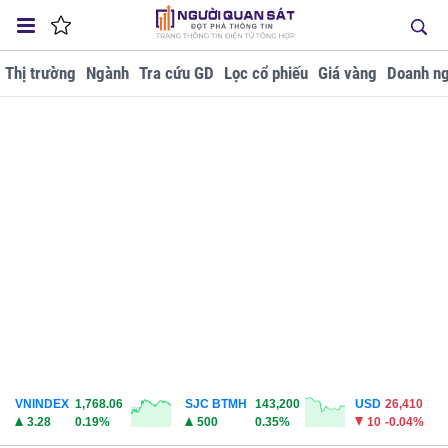
Thị trường
Ngành
Tra cứu GD
Lọc cổ phiếu
Giá vàng
Doanh ng
VNINDEX
1,768.06
SJC BTMH
143,200
USD
26,410
3.28
0.19%
500
0.35%
10
-0.04%