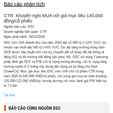
Báo cáo phân tích
CTR: Khuyến nghị MUA với giá mục tiêu 145,000
đồng/cổ phiếu
Nguồn báo cáo: DSC
Doanh nghiệp liên quan: CTR
Ngày phát hành: 24/12/2024
DSC ước tính doanh thu của năm 2024 đạt 12.600 tỷ (+12% YoY), lợi
nhuận sau thuế đạt 545 tỷ (+6% YoY). Dư địa tăng trưởng trong năm
2025 được hậu thuẫn bởi chu kỳ chuyển đổi số (thay đổi hệ thống di
động 5G) và thị trường bất động sản phục hồi. DSC sử dụng 2 phương
pháp định giá DCF và P/B với tỷ trọng tương đương, với kì vọng tăng
trưởng mạnh ở 2 mảng xây dựng dân dụng và hạ tầng cho thuê
(TowerCo). Mức giá mục tiêu DSC ước tính cho cổ phiếu CTR trong
năm 2025 là 145.000 VND/cổ phiếu, với vùng giá mua an toàn khoảng
120.000-122.000 VND/cp, tương đương với mức định giá P/B hiện tại
là 7,5 lần.
Tải File
BÁO CÁO CÙNG NGUỒN DSC