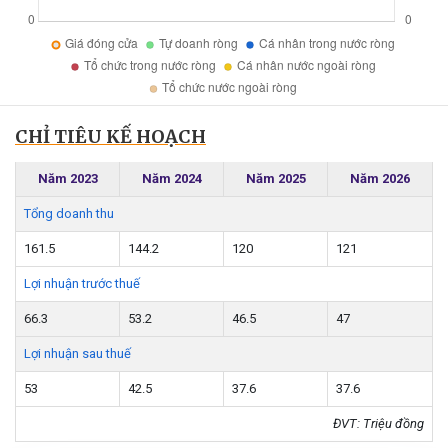
CHỈ TIÊU KẾ HOẠCH
Năm 2023
Năm 2024
Năm 2025
Năm 2026
Tổng doanh thu
161.5
144.2
120
121
Lợi nhuận trước thuế
66.3
53.2
46.5
47
Lợi nhuận sau thuế
53
42.5
37.6
37.6
ĐVT: Triệu đồng