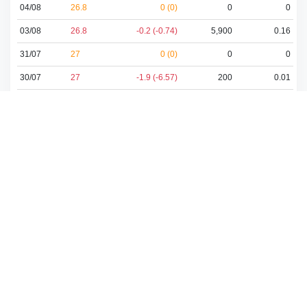
04/08
26.8
0 (0)
0
0
03/08
26.8
-0.2 (-0.74)
5,900
0.16
31/07
27
0 (0)
0
0
30/07
27
-1.9 (-6.57)
200
0.01
29/07
28.9
0 (0)
0
0
28/07
28.9
2 (7.43)
100
0
27/07
26.9
-2.1 (-7.24)
200
0.01