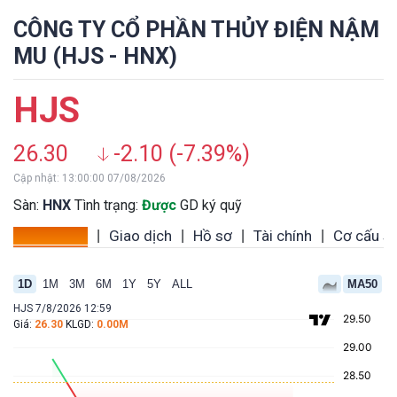
CÔNG TY CỔ PHẦN THỦY ĐIỆN NẬM
MU (HJS - HNX)
HJS
26.30
-2.10 (-7.39%)
Cập nhật: 13:00:00 07/08/2026
Sàn:
HNX
Tình trạng:
Được
GD ký quỹ
Tổng quan
Giao dịch
Hồ sơ
Tài chính
Cơ cấu s
|
|
|
|
1D
1M
3M
6M
1Y
5Y
ALL
MA50
HJS 7/8/2026 12:59
Giá:
26.30
KLGD:
0.00M