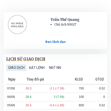
Trần Thế Quang
Chủ tịch HĐQT
Ban lãnh đạo
LỊCH SỬ GIAO DỊCH
GIAO DỊCH
ĐẶT LỆNH
NĐT NN
Ngày
Thay đổi giá
KLGD
GTGD
07/08
26.3
-2.1 (-7.39)
700
0.02
06/08
28.4
2 (7.58)
100
0
05/08
26.4
-0.4 (-1.49)
800
0.02