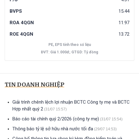
BVPS
15.44
ROA 4QGN
11.97
ROE 4QGN
13.72
PE, EPS tính theo số liệu
ĐVT: Giá 1.000đ; GTGD: Tỷ đồng
TIN DOANH NGHIỆP
Giải trình chênh lệch lợi nhuận BCTC Công ty mẹ và BCTC
Hợp nhất quý 2
(31/07 15:57)
Báo cáo tài chính quý 2/2026 (công ty mẹ)
(31/07 15:54)
Thông báo tỷ lệ sở hữu nhà nước tối đa
(29/07 14:53)
Công bố thông tin lựa chọn ký Hợp đồng kiểm toán và