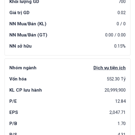
Khối lượng GD
700
Giá trị GD
0.02
NN Mua/Bán (KL)
0
/
0
NN Mua/Bán (GT)
0.00
/
0.00
NN sở hữu
0.15%
Nhóm ngành
Dịch vụ tiện ích
Vốn hóa
552.30 Tỷ
KL CP lưu hành
20,999,900
P/E
12.84
EPS
2,047.71
P/B
1.70
P/S
4.31