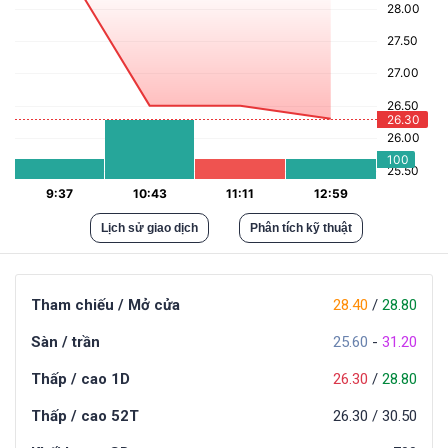
Lịch sử giao dịch
Phân tích kỹ thuật
Tham chiếu / Mở cửa
28.40
/
28.80
Sàn / trần
25.60
-
31.20
Thấp / cao 1D
26.30
/
28.80
Thấp / cao 52T
26.30
/
30.50