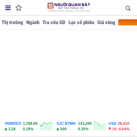
Thị trường
Ngành
Tra cứu GD
Lọc cổ phiếu
Giá vàng
Doanh ng
VNINDEX
1,768.06
SJC BTMH
143,200
USD
26,410
3.28
0.19%
500
0.35%
10
-0.04%