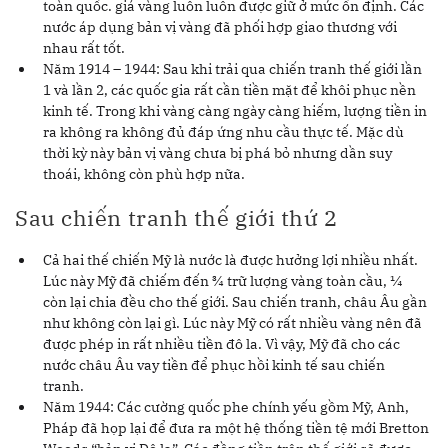
toàn quốc. giá vàng luôn luôn được giữ ở mức ổn định. Các
nước áp dụng bản vị vàng đã phối hợp giao thương với
nhau rất tốt.
Năm 1914 – 1944: Sau khi trải qua chiến tranh thế giới lần
1 và lần 2, các quốc gia rất cần tiền mặt để khôi phục nền
kinh tế. Trong khi vàng càng ngày càng hiếm, lượng tiền in
ra không ra không đủ đáp ứng nhu cầu thực tế. Mặc dù
thời kỳ này bản vị vàng chưa bị phá bỏ nhưng dần suy
thoái, không còn phù hợp nữa.
Sau chiến tranh thế giới thứ 2
Cả hai thế chiến Mỹ là nước là được hưởng lợi nhiều nhất.
Lúc này Mỹ đã chiếm đến ¾ trữ lượng vàng toàn cầu, ¼
còn lại chia đều cho thế giới. Sau chiến tranh, châu Âu gần
như không còn lại gì. Lúc này Mỹ có rất nhiều vàng nên đã
được phép in rất nhiều tiền đô la. Vì vậy, Mỹ đã cho các
nước châu Âu vay tiền để phục hồi kinh tế sau chiến
tranh.
Năm 1944: Các cường quốc phe chính yếu gồm Mỹ, Anh,
Pháp đã họp lại để đưa ra một hệ thống tiền tệ mới Bretton