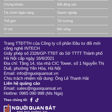
Chứng khoán
Bất động sản
Tài chính Ngân hàng
Doanh nghiệp
Thế giới
Thị trường
Vĩ mô
Đời sống
Trang TTĐTTH của Công ty cổ phần Đầu tư đổi mới
công nghệ INTECH
Giấy phép số 2326/GP-TTĐT do Sở TTTT Thành phố
Hà Nội cấp ngày 16/6/2021
Địa chỉ: Tầng 14, tòa nhà CIC Tower, số 1 Nguyễn Thị
Duệ, phường Yên Hòa, Hà Nội
Email: info@nguoiquansat.vn
Chịu trách nhiệm nội dung: Ông Lê Thanh Hải
Liên hệ quảng cáo
Email: sales@nguoiquansat.vn
Hotline: 0965 090 998 (Ms Nga)
Theo chúng tôi