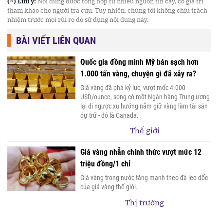
(*) Lưu ý:
Nội dung được tổng hợp từ nhiều nguồn tin cậy, có giá trị
tham khảo cho người tra cứu. Tuy nhiên, chúng tôi không chịu trách
nhiệm trước mọi rủi ro do sử dụng nội dung này.
BÀI VIẾT LIÊN QUAN
Quốc gia đồng minh Mỹ bán sạch hơn
1.000 tấn vàng, chuyện gì đã xảy ra?
Giá vàng đã phá kỷ lục, vượt mốc 4.000
USD/ounce, song có một Ngân hàng Trung ương
lại đi ngược xu hướng nắm giữ vàng làm tài sản
dự trữ - đó là Canada.
Thế giới
Giá vàng nhẫn chính thức vượt mức 12
triệu đồng/1 chỉ
Giá vàng trong nước tăng mạnh theo đà leo dốc
của giá vàng thế giới.
Thị trường