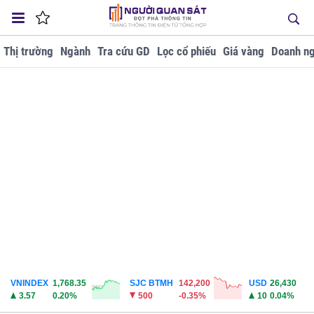
Thị trường
Ngành
Tra cứu GD
Lọc cổ phiếu
Giá vàng
Doanh ng
VNINDEX
1,768.35
SJC BTMH
142,200
USD
26,430
3.57
0.20%
500
-0.35%
10
0.04%