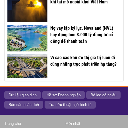
khí tại mỏ ngoài khơi Việt Nam
Nợ vay lập kỷ lục, Novaland (NVL)
huy động hơn 8.000 tỷ đồng từ cổ
đông để thanh toán
Vì sao các khu đô thị giá trị luôn đi
cùng những trục phát triển hạ tầng?
Dữ liệu giao dịch
Hồ sơ Doanh nghiệp
Bộ lọc cổ phiếu
Báo cáo phân tích
Tra cứu thuật ngữ kinh tế
Trang chủ
Mới nhất