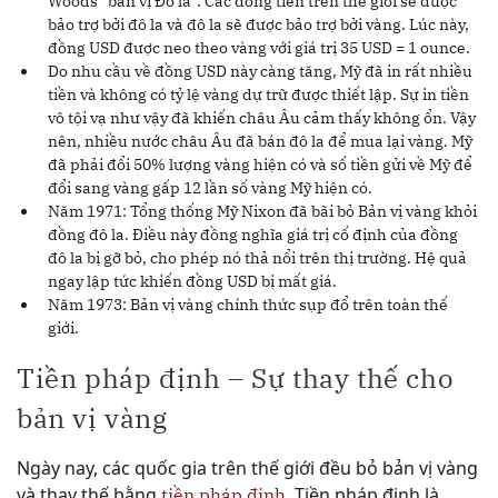
Woods “bản vị Đô la”. Các đồng tiền trên thế giới sẽ được
bảo trợ bởi đô la và đô la sẽ được bảo trợ bởi vàng. Lúc này,
đồng USD được neo theo vàng với giá trị 35 USD = 1 ounce.
Do nhu cầu về đồng USD này càng tăng, Mỹ đã in rất nhiều
tiền và không có tỷ lệ vàng dự trữ được thiết lập. Sự in tiền
vô tội vạ như vậy đã khiến châu Âu cảm thấy không ổn. Vậy
nên, nhiều nước châu Âu đã bán đô la để mua lại vàng. Mỹ
đã phải đổi 50% lượng vàng hiện có và số tiền gửi về Mỹ để
đổi sang vàng gấp 12 lần số vàng Mỹ hiện có.
Năm 1971: Tổng thống Mỹ Nixon đã bãi bỏ Bản vị vàng khỏi
đồng đô la. Điều này đồng nghĩa giá trị cố định của đồng
đô la bị gỡ bỏ, cho phép nó thả nổi trên thị trường. Hệ quả
ngay lập tức khiến đồng USD bị mất giá.
Năm 1973: Bản vị vàng chính thức sụp đổ trên toàn thế
giới.
Tiền pháp định – Sự thay thế cho
bản vị vàng
Ngày nay, các quốc gia trên thế giới đều bỏ bản vị vàng
và thay thế bằng
. Tiền pháp định là
tiền pháp định