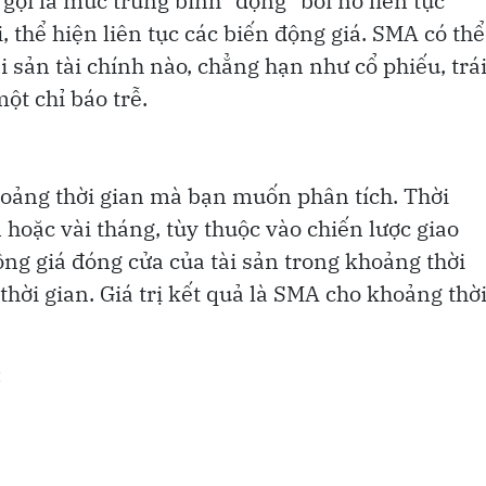
gọi là mức trung bình "động" bởi nó liên tục
i, thể hiện liên tục các biến động giá. SMA có thể
i sản tài chính nào, chẳng hạn như cổ phiếu, trá
ột chỉ báo trễ.
hoảng thời gian mà bạn muốn phân tích. Thời
n hoặc vài tháng, tùy thuộc vào chiến lược giao
ộng giá đóng cửa của tài sản trong khoảng thời
thời gian. Giá trị kết quả là SMA cho khoảng thờ
: