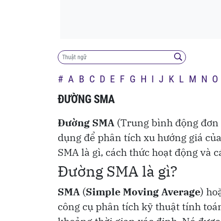
Chủ tịch nước truy tặng Huân chương Bảo
19:50
chiến sĩ Cao Tuấn Anh
#
A
B
C
D
E
F
G
H
I
J
K
L
M
N
O
ĐƯỜNG SMA
Đường SMA
(Trung bình động đơn g
dụng để phân tích xu hướng giá của
SMA là gì, cách thức hoạt động và 
Đường SMA là gì?
SMA
(
Simple Moving Average
) ho
công cụ phân tích kỹ thuật tính toá