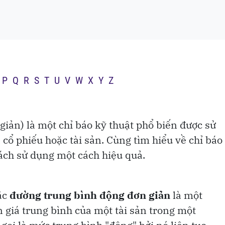
 vệ Tổ quốc cho
P
Q
R
S
T
U
V
W
X
Y
Z
iản) là một chỉ báo kỹ thuật phổ biến được sử
 cổ phiếu hoặc tài sản. Cùng
tìm hiểu về chỉ báo
cách sử dụng một cách hiệu quả.
ặc
đường trung bình động đơn giản
là một
n giá trung bình của một tài sản trong một