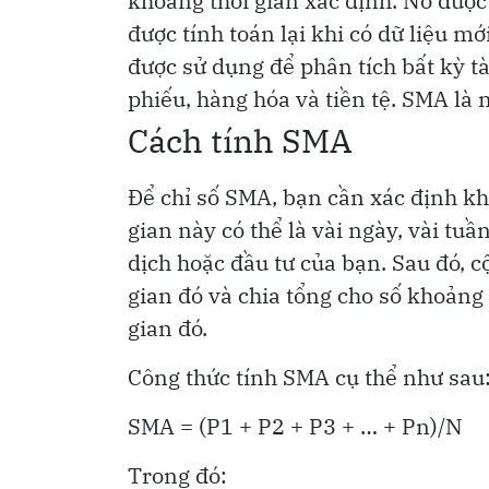
khoảng thời gian xác định. Nó được 
được tính toán lại khi có dữ liệu mớ
được sử dụng để phân tích bất kỳ tà
phiếu, hàng hóa và tiền tệ. SMA là m
Cách tính SMA
Để chỉ số SMA, bạn cần xác định k
gian này có thể là vài ngày, vài tuầ
dịch hoặc đầu tư của bạn. Sau đó, c
gian đó và chia tổng cho số khoảng 
gian đó.
Công thức tính SMA cụ thể như sau
SMA = (P1 + P2 + P3 + … + Pn)/N
Trong đó: