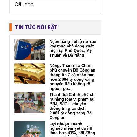
Cất nóc
TIN TỨC NỔI BẬT
Ngân hàng tiết lộ nợ xấu
vay mua nhà đang xuất
hiện tại Phú Quốc, Mỹ
Thuận và Đà Nẵng
Nóng: Thanh tra Chính
phủ chuyển Bộ Công an
thông tin 7 cá nhân bán
hơn 2.084 tỷ đồng vàng
nguyên liệu không rõ
nguồn gố...
Thanh tra Chính phủ chỉ
ra hàng loạt vi phạm tại
PNJ, SJC… chuyển
thông tin giao dịch
2.084 tỷ đồng sang Bộ
Công an
Lợi nhuận doanh
nghiệp niêm yết quý II
tăng hơn 41%, bất động