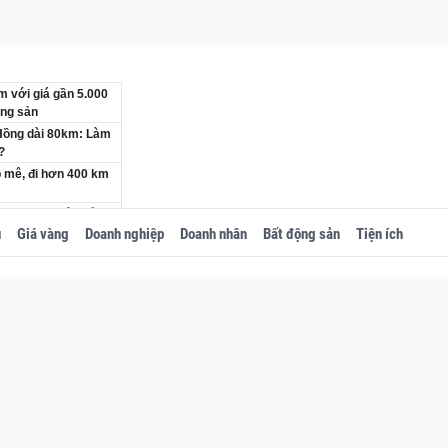
m với giá gần 5.000
ộng sản
 Hồng dài 80km: Làm
?
ẹp mê, đi hơn 400 km
 khu lấn biển, tổng
u
Giá vàng
Doanh nghiệp
Doanh nhân
Bất động sản
Tiện ích
a Việt Nam, được ví
tới 150.000 đồng bạc
, nhưng đây mới là
ChatGPT: 'Đừng cố
ảnh báo khiến người
 Nam sẽ xây dựng
ờ