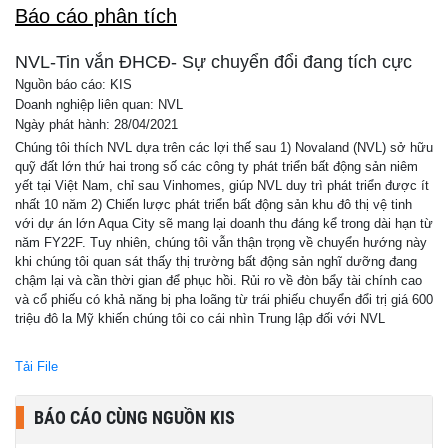
Báo cáo phân tích
NVL-Tin vắn ĐHCĐ- Sự chuyển đổi đang tích cực
Nguồn báo cáo: KIS
Doanh nghiệp liên quan: NVL
Ngày phát hành: 28/04/2021
Chúng tôi thích NVL dựa trên các lợi thế sau 1) Novaland (NVL) sở hữu
quỹ đất lớn thứ hai trong số các công ty phát triển bất động sản niêm
yết tại Việt Nam, chỉ sau Vinhomes, giúp NVL duy trì phát triển được ít
nhất 10 năm 2) Chiến lược phát triển bất động sản khu đô thị vệ tinh
với dự án lớn Aqua City sẽ mang lại doanh thu đáng kể trong dài hạn từ
năm FY22F. Tuy nhiên, chúng tôi vẫn thận trọng về chuyển hướng này
khi chúng tôi quan sát thấy thị trường bất động sản nghĩ dưỡng đang
chậm lại và cần thời gian để phục hồi. Rủi ro về đòn bẩy tài chính cao
và cổ phiếu có khả năng bị pha loãng từ trái phiếu chuyển đổi trị giá 600
triệu đô la Mỹ khiến chúng tôi co cái nhìn Trung lập đối với NVL
Tải File
BÁO CÁO CÙNG NGUỒN KIS