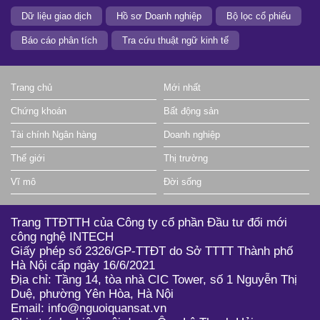
Dữ liệu giao dịch
Hồ sơ Doanh nghiệp
Bộ lọc cổ phiếu
Báo cáo phân tích
Tra cứu thuật ngữ kinh tế
Trang chủ
Mới nhất
Chứng khoán
Bất động sản
Tài chính Ngân hàng
Doanh nghiệp
Thế giới
Thị trường
Vĩ mô
Đời sống
Trang TTĐTTH của Công ty cổ phần Đầu tư đổi mới
công nghệ INTECH
Giấy phép số 2326/GP-TTĐT do Sở TTTT Thành phố
Hà Nội cấp ngày 16/6/2021
Địa chỉ: Tầng 14, tòa nhà CIC Tower, số 1 Nguyễn Thị
Duệ, phường Yên Hòa, Hà Nội
Email: info@nguoiquansat.vn