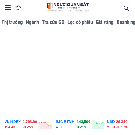
Thị trường
Ngành
Tra cứu GD
Lọc cổ phiếu
Giá vàng
Doanh ng
VNINDEX
1,763.66
SJC BTMH
143,500
USD
26,350
4.40
-0.25%
300
0.21%
60
-0.23%