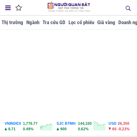
Thị trường
Ngành
Tra cứu GD
Lọc cổ phiếu
Giá vàng
Doanh ng
VNINDEX
1,776.77
SJC BTMH
144,100
USD
26,350
8.71
0.49%
900
0.62%
60
-0.23%