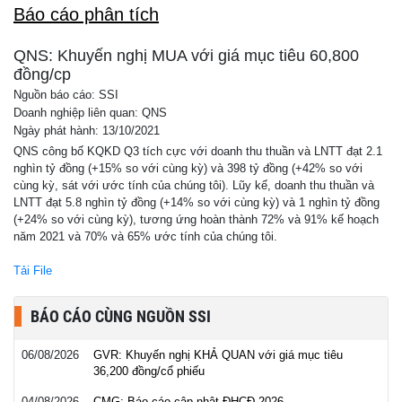
Báo cáo phân tích
QNS: Khuyến nghị MUA với giá mục tiêu 60,800
đồng/cp
Nguồn báo cáo: SSI
Doanh nghiệp liên quan: QNS
Ngày phát hành: 13/10/2021
QNS công bố KQKD Q3 tích cực với doanh thu thuần và LNTT đạt 2.1
nghìn tỷ đồng (+15% so với cùng kỳ) và 398 tỷ đồng (+42% so với
cùng kỳ, sát với ước tính của chúng tôi). Lũy kế, doanh thu thuần và
LNTT đạt 5.8 nghìn tỷ đồng (+14% so với cùng kỳ) và 1 nghìn tỷ đồng
(+24% so với cùng kỳ), tương ứng hoàn thành 72% và 91% kế hoạch
năm 2021 và 70% và 65% ước tính của chúng tôi.
Tải File
BÁO CÁO CÙNG NGUỒN SSI
06/08/2026
GVR: Khuyến nghị KHẢ QUAN với giá mục tiêu
36,200 đồng/cổ phiếu
04/08/2026
CMG: Báo cáo cập nhật ĐHCĐ 2026