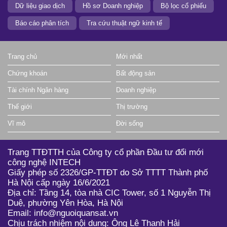
Dữ liệu giao dịch
Hồ sơ Doanh nghiệp
Bộ lọc cổ phiếu
Báo cáo phân tích
Tra cứu thuật ngữ kinh tế
Trang chủ
Mới nhất
Chứng khoán
Bất động sản
Tài chính Ngân hàng
Doanh nghiệp
Thế giới
Thị trường
Vĩ mô
Đời sống
Trang TTĐTTH của Công ty cổ phần Đầu tư đổi mới
công nghệ INTECH
Giấy phép số 2326/GP-TTĐT do Sở TTTT Thành phố
Hà Nội cấp ngày 16/6/2021
Địa chỉ: Tầng 14, tòa nhà CIC Tower, số 1 Nguyễn Thị
Duệ, phường Yên Hòa, Hà Nội
Email: info@nguoiquansat.vn
Chịu trách nhiệm nội dung: Ông Lê Thanh Hải