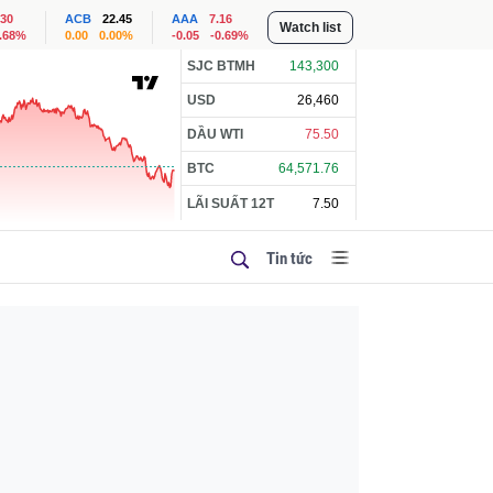
.30
ACB
22.45
AAA
7.16
Watch list
1.68%
0.00
0.00%
-0.05
-0.69%
SJC BTMH
143,300
USD
26,460
DẦU WTI
75.50
BTC
64,571.76
LÃI SUẤT 12T
7.50
Tin tức