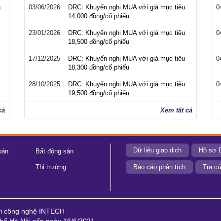
h
03/06/2026
DRC: Khuyến nghị MUA với giá mục tiêu
0
14,000 đồng/cổ phiếu
23/01/2026
DRC: Khuyến nghị MUA với giá mục tiêu
0
18,500 đồng/cổ phiếu
17/12/2025
DRC: Khuyến nghị MUA với giá mục tiêu
0
18,300 đồng/cổ phiếu
28/10/2025
DRC: Khuyến nghị MUA với giá mục tiêu
0
19,500 đồng/cổ phiếu
cả
Xem tất cả
Dữ liệu giao dịch
Hồ sơ 
oán
Bất động sản
Thị trường
Báo cáo phân tích
Tra cứ
ới công nghệ INTECH