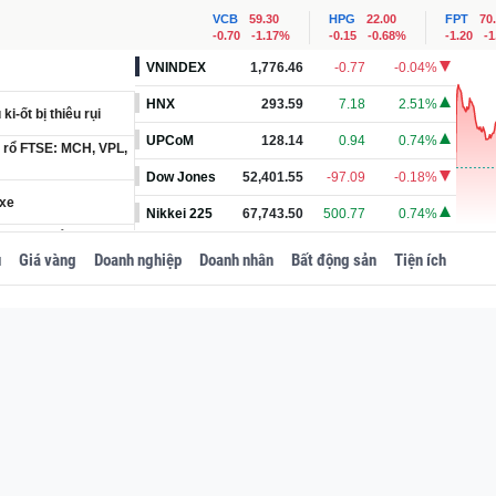
VCB
59.30
HPG
22.00
FPT
70
-0.70
-1.17%
-0.15
-0.68%
-1.20
-
VNINDEX
1,776.46
-0.77
-0.04%
HNX
293.59
7.18
2.51%
i-ốt bị thiêu rụi
UPCoM
128.14
0.94
0.74%
t rổ FTSE: MCH, VPL,
Dow Jones
52,401.55
-97.09
-0.18%
 xe
Nikkei 225
67,743.50
500.77
0.74%
ại cửa khẩu Lạng
u
Giá vàng
Doanh nghiệp
Doanh nhân
Bất động sản
Tiện ích
n trương trình báo
gũ chỉ huy quân đội
ố để tránh camera
 tỷ lệ 100%
hận hỗ trợ 936.000
n hưởng và áp dụng