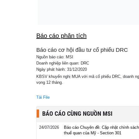
tại địa phương nào?
Cập nhật BCTC quý II/2026: Nhiều bất ngờ
07:17
nghiệp công bố kết quả kinh doanh muộn
Báo cáo phân tích
Báo cáo cơ hội đầu tư cổ phiếu DRC
Nguồn báo cáo: MSI
Doanh nghiệp liên quan: DRC
Ngày phát hành: 31/12/2020
KBSV khuyến nghị MUA với mã cổ phiếu DRC, doanh nghiệp 
vọng 12 tháng.
Tải File
BÁO CÁO CÙNG NGUỒN MSI
24/07/2026
Báo cáo Chuyên đề: Cập nhật chính sách
thuế quan của Mỹ - Section 301