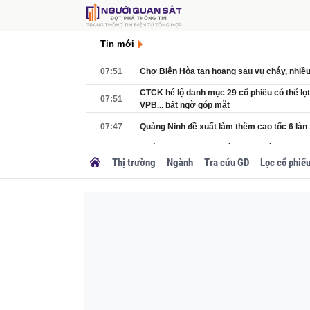
Tin mới
07:51
Chợ Biên Hòa tan hoang sau vụ cháy, nhiều k
CTCK hé lộ danh mục 29 cổ phiếu có thể lọ
07:51
VPB... bất ngờ góp mặt
07:47
Quảng Ninh đề xuất làm thêm cao tốc 6 làn
Nườm nượp xe chở nông sản thông quan t
07:38
Sơn sang Trung Quốc
Thị trường
Ngành
Tra cứu GD
Lọc cổ phiế
Ai từng chuyển tiền vào tài khoản sau, khẩ
07:30
Công an Tuyên Quang
07:20
Tổng thống Nga Putin bất ngờ cải tổ hàng n
Từ 15/8, những người đi xe máy che biển s
07:20
nhận diện sẽ phi phạt đến 6.000.000 đồng
07:19
Một doanh nghiệp 'nhà' FPT sắp chia cổ tức
Mỗi học sinh học trường chuyên sẽ được n
07:18
tiền ăn, áp dụng từ nay đến 2031, điều kiệ