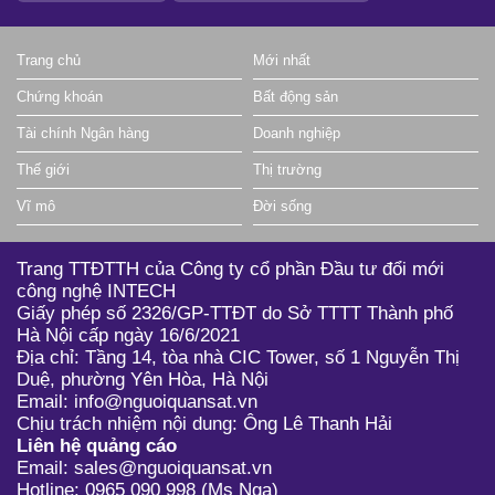
Trang chủ
Mới nhất
Chứng khoán
Bất động sản
Tài chính Ngân hàng
Doanh nghiệp
Thế giới
Thị trường
Vĩ mô
Đời sống
Trang TTĐTTH của Công ty cổ phần Đầu tư đổi mới
công nghệ INTECH
Giấy phép số 2326/GP-TTĐT do Sở TTTT Thành phố
Hà Nội cấp ngày 16/6/2021
Địa chỉ: Tầng 14, tòa nhà CIC Tower, số 1 Nguyễn Thị
Duệ, phường Yên Hòa, Hà Nội
Email: info@nguoiquansat.vn
Chịu trách nhiệm nội dung: Ông Lê Thanh Hải
Liên hệ quảng cáo
Email: sales@nguoiquansat.vn
Hotline: 0965 090 998 (Ms Nga)