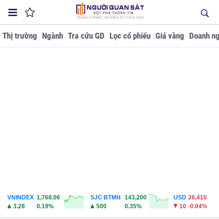
Thị trường
Ngành
Tra cứu GD
Lọc cổ phiếu
Giá vàng
Doanh ng
VNINDEX
1,768.06
SJC BTMH
143,200
USD
26,410
3.28
0.19%
500
0.35%
10
-0.04%