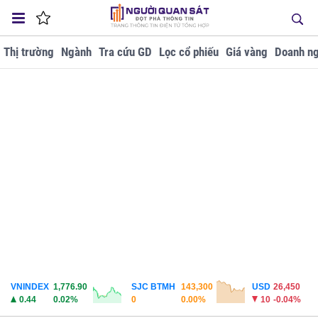
Thị trường
Ngành
Tra cứu GD
Lọc cổ phiếu
Giá vàng
Doanh ng
VNINDEX
1,776.90
SJC BTMH
143,300
USD
26,450
0.44
0.02%
0
0.00%
10
-0.04%