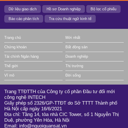
Dữ liệu giao dịch
Hồ sơ Doanh nghiệp
Bộ lọc cổ phiếu
Báo cáo phân tích
Tra cứu thuật ngữ kinh tế
Trang chủ
Mới nhất
Chứng khoán
Bất động sản
Tài chính Ngân hàng
Doanh nghiệp
Thế giới
Thị trường
Vĩ mô
Đời sống
Trang TTĐTTH của Công ty cổ phần Đầu tư đổi mới
công nghệ INTECH
Giấy phép số 2326/GP-TTĐT do Sở TTTT Thành phố
Hà Nội cấp ngày 16/6/2021
Địa chỉ: Tầng 14, tòa nhà CIC Tower, số 1 Nguyễn Thị
Duệ, phường Yên Hòa, Hà Nội
Email: info@nguoiquansat.vn