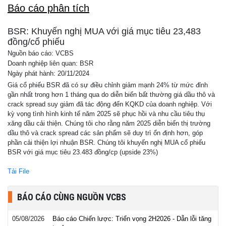
Báo cáo phân tích
BSR: Khuyến nghị MUA với giá mục tiêu 23,483
đồng/cổ phiếu
Nguồn báo cáo: VCBS
Doanh nghiệp liên quan: BSR
Ngày phát hành: 20/11/2024
Giá cổ phiếu BSR đã có sự điều chỉnh giảm mạnh 24% từ mức đỉnh
gần nhất trong hơn 1 tháng qua do diễn biến bất thường giá dầu thô và
crack spread suy giảm đã tác động đến KQKD của doanh nghiệp. Với
kỳ vọng tình hình kinh tế năm 2025 sẽ phục hồi và nhu cầu tiêu thụ
xăng dầu cải thiện. Chúng tôi cho rằng năm 2025 diễn biến thị trường
dầu thô và crack spread các sản phẩm sẽ duy trì ổn định hơn, góp
phần cải thiện lợi nhuận BSR. Chúng tôi khuyến nghị MUA cổ phiếu
BSR với giá mục tiêu 23.483 đồng/cp (upside 23%)
Tải File
BÁO CÁO CÙNG NGUỒN VCBS
05/08/2026
Báo cáo Chiến lược: Triển vọng 2H2026 - Dẫn lỗi tăng