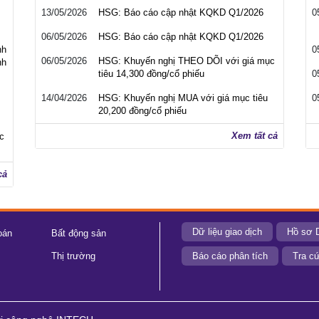
13/05/2026
HSG: Báo cáo cập nhật KQKD Q1/2026
0
06/05/2026
HSG: Báo cáo cập nhật KQKD Q1/2026
nh
0
06/05/2026
HSG: Khuyến nghị THEO DÕI với giá mục
nh
tiêu 14,300 đồng/cổ phiếu
0
14/04/2026
HSG: Khuyến nghị MUA với giá mục tiêu
0
20,200 đồng/cổ phiếu
Xem tất cả
c
cả
Dữ liệu giao dịch
Hồ sơ 
oán
Bất động sản
Thị trường
Báo cáo phân tích
Tra cứ