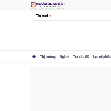
Tin mới
Thị trường
Ngành
Tra cứu GD
Lọc cổ phiế