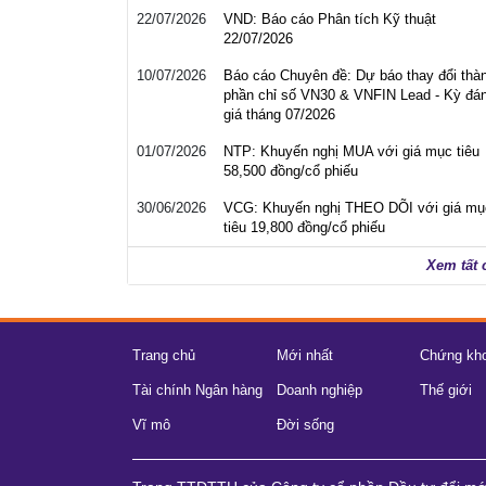
22/07/2026
VND: Báo cáo Phân tích Kỹ thuật
22/07/2026
10/07/2026
Báo cáo Chuyên đề: Dự báo thay đổi thà
phần chỉ số VN30 & VNFIN Lead - Kỳ đá
giá tháng 07/2026
01/07/2026
NTP: Khuyến nghị MUA với giá mục tiêu
58,500 đồng/cổ phiếu
30/06/2026
VCG: Khuyến nghị THEO DÕI với giá mụ
tiêu 19,800 đồng/cổ phiếu
Xem tất 
Trang chủ
Mới nhất
Chứng kh
Tài chính Ngân hàng
Doanh nghiệp
Thế giới
Vĩ mô
Đời sống