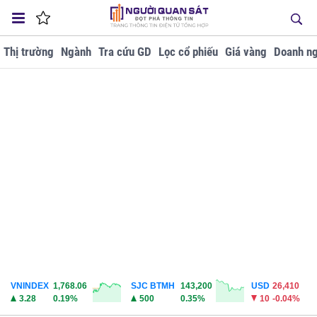
Thị trường
Ngành
Tra cứu GD
Lọc cổ phiếu
Giá vàng
Doanh ng
VNINDEX
1,768.06
SJC BTMH
143,200
USD
26,410
3.28
0.19%
500
0.35%
10
-0.04%