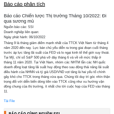
Báo cáo phân tích
Báo cáo Chiến lược Thị trường Tháng 10/2022: Đi
qua sương mù
Nguồn báo cáo: SSI
Doanh nghiệp liên quan:
Ngày phát hành: 06/10/2022
Tháng 9 là tháng giảm điểm mạnh nhất của TTCK Việt Nam từ tháng 4
năm 2020 đến nay. Lực bán chủ yếu diễn ra trong giai đoạn cuối tháng
trước áp lực tăng lãi suất của FED và lo ngại kinh tế thế giới suy thoái.
Tại Mỹ, chỉ số S&P 500 phá vỡ đáy tháng 6 và về về mức thấp ở
tháng 11 năm 2020. Tại Việt Nam, nhóm các NHTM lẫn các NH quốc
doanh đồng loạt tăng lãi suất huy động theo sau động thái nâng lãi suất
điều hành của NHNN và tỷ giá USD/VND vọt tăng là hai yếu tố chính
gây khó cho TTCK trong tháng vừa qua. Chúng tôi duy trì góc nhìn thận
trọng đối với diễn biến dòng tiền vào TTCK cũng như xu hướng vận
động chung của thị trường, ít nhất cho tới cuộc họp của FED vào tháng
11.
Tải File
BÁO CÁO CÙNG NGUỒN SSI