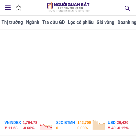
Thị trường
Ngành
Tra cứu GD
Lọc cổ phiếu
Giá vàng
Doanh ng
VNINDEX
1,764.78
SJC BTMH
142,700
USD
26,420
11.68
-0.66%
0
0.00%
40
-0.15%