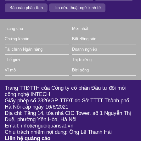
Báo cáo phân tích
Tra cứu thuật ngữ kinh tế
Trang chủ
Mới nhất
Chứng khoán
Bất động sản
Tài chính Ngân hàng
Doanh nghiệp
Thế giới
Thị trường
Vĩ mô
Đời sống
Trang TTĐTTH của Công ty cổ phần Đầu tư đổi mới
công nghệ INTECH
Giấy phép số 2326/GP-TTĐT do Sở TTTT Thành phố
Hà Nội cấp ngày 16/6/2021
Địa chỉ: Tầng 14, tòa nhà CIC Tower, số 1 Nguyễn Thị
Duệ, phường Yên Hòa, Hà Nội
Email: info@nguoiquansat.vn
Chịu trách nhiệm nội dung: Ông Lê Thanh Hải
Liên hệ quảng cáo