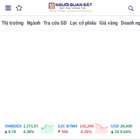
Thị trường
Ngành
Tra cứu GD
Lọc cổ phiếu
Giá vàng
Doanh ng
VNINDEX
1,771.57
SJC BTMH
142,200
USD
26,430
6.79
0.38%
500
-0.35%
10
0.04%