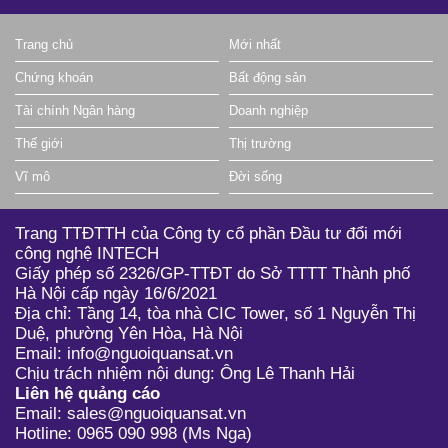
Trang chủ
Mới nhất
Chứng khoán
Bất động sản
Tài chính Ngân hàng
Doanh nghiệp
Thế giới
Thị trường
Vĩ mô
Đời sống
Trang TTĐTTH của Công ty cổ phần Đầu tư đổi mới
công nghệ INTECH
Giấy phép số 2326/GP-TTĐT do Sở TTTT Thành phố
Hà Nội cấp ngày 16/6/2021
Địa chỉ: Tầng 14, tòa nhà CIC Tower, số 1 Nguyễn Thị
Duệ, phường Yên Hòa, Hà Nội
Email: info@nguoiquansat.vn
Chịu trách nhiệm nội dung: Ông Lê Thanh Hải
Liên hệ quảng cáo
Email: sales@nguoiquansat.vn
Hotline: 0965 090 998 (Ms Nga)