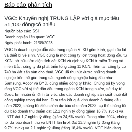
Báo cáo phân tích
VGC: Khuyến nghị TRUNG LẬP với giá mục tiêu
51,100 đồng/cổ phiếu
Nguồn báo cáo: SSI
Doanh nghiệp liên quan: VGC
Ngày phát hành: 21/09/2023
VGC là doanh nghiệp dẫn đầu trong ngành VLXD gồm kính, gạch ốp lát
và thiết bị vệ sinh. VGC cũng là một công ty lớn trong hoạt động đầu tư
KCN, sở hữu lớn diện tích đất KCN và dịch vụ KCN ở miền Trung và
miền Bắc, công ty đã phát triển tổng cộng 11 KCN. Hiện tại, công ty có
740 ha đất sẵn sàn cho thuê. VGC đã thu hút được những doanh
nghiệp trên thế giới trong các ngành công nghiệp hàng đầu như
Samsung, Accor và BYD, cùng nhiều công ty khác. Chúng tôi kỳ vọng
rằng VGC với vị thế dẫn đầu trong ngành KCN trong nước, sẽ duy trì
được lợi nhuận ổn định từ việc cho các doanh nghiệp sản xuất thuê đất
công nghiệp trong dài hạn. Dựa trên kết quả kinh doanh 8 tháng đầu
năm 2023, chúng tôi điều chỉnh dự báo cho năm 2023, cụ thể chúng tôi
dự báo doanh thu thuần đạt 12,1 nghìn tỷ đồng (giảm 16,7% svck) và
LNTT đạt 1,7 nghìn tỷ đồng (giảm 24,6% svck). Trong năm 2024, chúng
tôi dự báo doanh thu và LNTT lần lượt đạt 13,3 nghìn tỷ đồng (tăng
9,7% svck) và 2,1 nghìn tỷ đồng (tăng 18,4% svck). VGC hiện đang