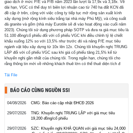
giao dịch ở mức P/E và P/B năm 2023 lần lượt là 17,9x và 3,18x. Về
dài hạn, VGC có thể duy trì biên lợi nhuận cao từ 740 ha đất KCN đã
đề cập ở trên, cộng với việc công ty tiếp tục mở rộng sản xuất kính
xây dựng (mở rộng kính siêu trắng tại nhà máy Phú Mỹ), và công suất
đá granite và gốm (nhà máy Eurotile sẽ đi vào hoạt động vào cuối năm
2023). Chúng tôi sử dụng phương pháp SOTP và đưa ra giá mục tiêu là
51.100 đồng/cổ phiếu đối với cổ phiếu VGC khi điều chỉnh tỷ lệ chiết
khấu xuống 12% so với 13,5% như trước đó và nâng P/E mục tiêu
ngành vật liệu xây dựng từ 10x lên 12x. Chúng tôi khuyến nghị TRUNG
LẬP đối với cổ phiếu VGC sau khi giá cổ phiếu tăng 21,5% kể từ
khuyến nghị gần nhất của chúng tôi. Trong ngắn hạn, chúng tôi cho
rằng thông tin mới về những khách thuê lớn có thể thuê diện tích đ
Tải File
BÁO CÁO CÙNG NGUỒN SSI
04/08/2026
CMG: Báo cáo cập nhật ĐHCĐ 2026
29/07/2026
TNG: Khuyến nghị TRUNG LẬP với giá mục tiêu
19,200 đồng/cổ phiếu
29/07/2026
SZC: Khuyến nghị KHẢ QUAN với giá mục tiêu 24,000