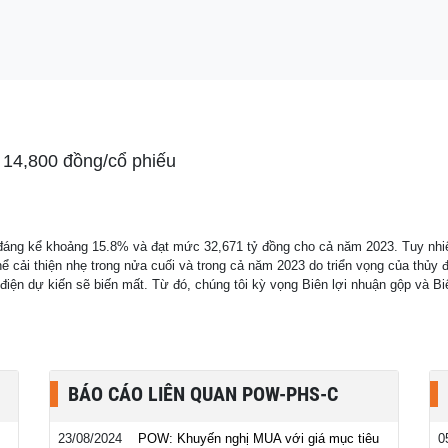
hiến đấu cao
 14,800 đồng/cổ phiếu
g đáng kể khoảng 15.8% và đạt mức 32,671 tỷ đồng cho cả năm 2023. Tuy n
thể cải thiện nhẹ trong nửa cuối và trong cả năm 2023 do triển vọng của thủy
iện dự kiến sẽ biến mất. Từ đó, chúng tôi kỳ vọng Biên lợi nhuận gộp và B
BÁO CÁO LIÊN QUAN POW-PHS-C
23/08/2024
POW: Khuyến nghị MUA với giá mục tiêu
0