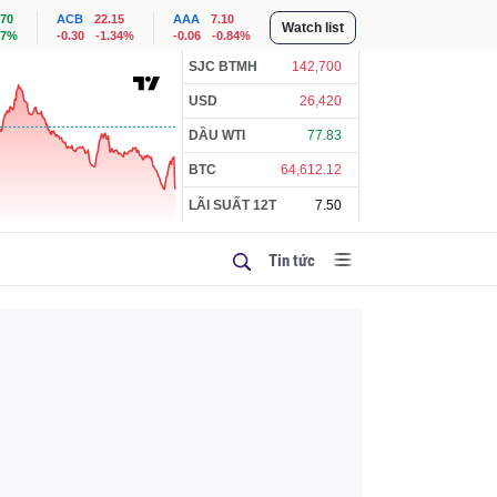
.70
ACB
22.15
AAA
7.10
Watch list
57%
-0.30
-1.34%
-0.06
-0.84%
SJC BTMH
142,700
USD
26,420
DẦU WTI
77.83
BTC
64,612.12
LÃI SUẤT 12T
7.50
Tin tức