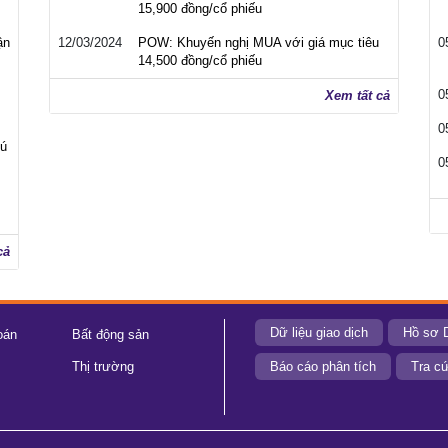
15,900 đồng/cổ phiếu
ận
12/03/2024
POW: Khuyến nghị MUA với giá mục tiêu
0
14,500 đồng/cổ phiếu
0
Xem tất cả
0
cú
0
cả
Dữ liệu giao dịch
Hồ sơ 
oán
Bất động sản
Thị trường
Báo cáo phân tích
Tra cứ