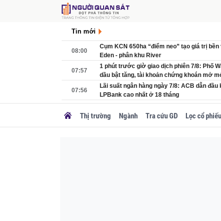
Tin mới
Cụm KCN 650ha “điểm neo” tạo giá trị bền
08:00
Eden - phân khu River
1 phút trước giờ giao dịch phiên 7/8: Phố Wa
07:57
dầu bật tăng, tài khoản chứng khoán mở 
Lãi suất ngân hàng ngày 7/8: ACB dẫn đầu 
07:56
LPBank cao nhất ở 18 tháng
07:50
Lời khuyên cho những người biến bí đao t
Thị trường
Ngành
Tra cứu GD
Lọc cổ phiế
Chỉ ít ngày nữa, KDL 6.000 tỷ lớn bậc nhấ
07:30
chồng bà Nguyễn Phương Hằng sẽ tổ chức 
Đà Nẵng đầu tư hơn 6.200 tỷ hoàn thiện hạ 
07:30
lớn nhất miền Trung
Từng bị lép vế trước nhiều mặt hàng thủy 
07:13
giàu protein hơn cá hồi này vừa âm thầm 
cho Việt Nam
07:12
'Ông lớn' hàng hải bất ngờ báo lãi hơn 2.00
07:07
Miền Bắc mưa đến bao giờ?