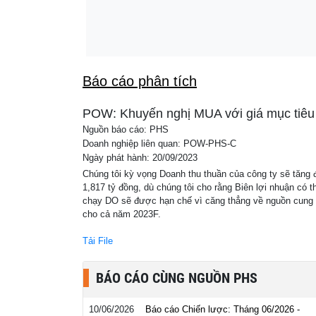
07:05
Iran đặt quân đội vào trạng thái sẵn sàng c
Báo cáo phân tích
POW: Khuyến nghị MUA với giá mục tiêu
Nguồn báo cáo: PHS
Doanh nghiệp liên quan: POW-PHS-C
Ngày phát hành: 20/09/2023
Chúng tôi kỳ vọng Doanh thu thuần của công ty sẽ tăn
1,817 tỷ đồng, dù chúng tôi cho rằng Biên lợi nhuận có 
chạy DO sẽ được hạn chế vì căng thẳng về nguồn cung đ
cho cả năm 2023F.
Tải File
BÁO CÁO CÙNG NGUỒN PHS
10/06/2026
Báo cáo Chiến lược: Tháng 06/2026 -