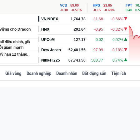
VCB
59.00
HPG
21.85
FPT
70
-0.30
-0.51%
-0.15
-0.68%
0.40
0.
VNINDEX
1,764.78
-11.68
-0.66%
 vững cho Dragon
HNX
292.64
-0.95
-0.32%
UPCoM
127.17
0.02
0.02%
ll điều chỉnh, giá
mới giảm mạnh
Dow Jones
52,401.55
-97.09
-0.18%
kỳ hạn 12 tháng,
Nikkei 225
67,743.50
500.77
0.74%
hành gối ôm làm mát
u
Giá vàng
Doanh nghiệp
Doanh nhân
Bất động sản
Tiện ích
t Đông Nam Á của vợ
sự kiện đặc biệt?
tầng siêu cảng biển
sản, siêu thực phẩm
mang về nửa tỷ USD
0 tỷ đồng