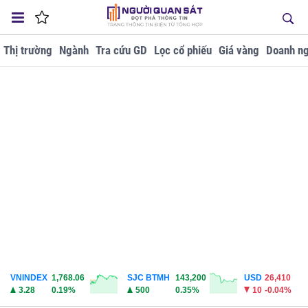
Thị trường
Ngành
Tra cứu GD
Lọc cổ phiếu
Giá vàng
Doanh ng
VNINDEX
1,768.06
SJC BTMH
143,200
USD
26,410
3.28
0.19%
500
0.35%
10
-0.04%