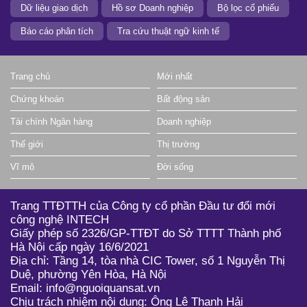
Dữ liệu giao dịch
Hồ sơ Doanh nghiệp
Bộ lọc cổ phiếu
Báo cáo phân tích
Tra cứu thuật ngữ kinh tế
Trang chủ
Mới nhất
Chứng khoán
Bất động sản
Tài chính Ngân hàng
Doanh nghiệp
Thế giới
Thị trường
Vĩ mô
Đời sống
Trang TTĐTTH của Công ty cổ phần Đầu tư đổi mới
công nghệ INTECH
Giấy phép số 2326/GP-TTĐT do Sở TTTT Thành phố
Hà Nội cấp ngày 16/6/2021
Địa chỉ: Tầng 14, tòa nhà CIC Tower, số 1 Nguyễn Thị
Duệ, phường Yên Hòa, Hà Nội
Email: info@nguoiquansat.vn
Chịu trách nhiệm nội dung: Ông Lê Thanh Hải