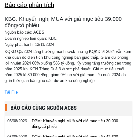
Báo cáo phân tích
KBC: Khuyến nghị MUA với giá mục tiêu 39,000
đồng/cổ phiếu
Nguồn báo cáo: ACBS
Doanh nghiệp liên quan: KBC
Ngày phát hành: 13/11/2024
KQKD Q3/2024 tăng trưởng mạnh svck nhưng KQKD 9T2024 vẫn kém
khả quan do diện tích khu công nghiệp bàn giao thấp. Giảm dự phóng
lợi nhuận 2024 60% xuống 586 tỷ đồng. Kỳ vọng tăng trưởng cao trong
năm 2025 khi KCN Tràng Duệ 3 được phê duyệt. Giá mục tiêu cuối
năm 2025 là 39.000 đ/cp, giảm 9% so với giá mục tiêu cuối 2024 do
giãn thời gian bàn giao các dự án khu công nghiệp
Tải File
BÁO CÁO CÙNG NGUỒN ACBS
05/08/2026
DPM: Khuyến nghị MUA với giá mục tiêu 30,900
đồng/cổ phiếu
05/08/2026
DCM: Khuyến nghị MUA với giá mục tiêu 42,600