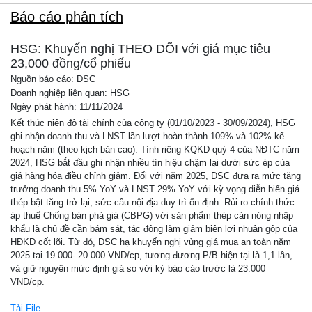
Báo cáo phân tích
HSG: Khuyến nghị THEO DÕI với giá mục tiêu
23,000 đồng/cổ phiếu
Nguồn báo cáo: DSC
Doanh nghiệp liên quan: HSG
Ngày phát hành: 11/11/2024
Kết thúc niên độ tài chính của công ty (01/10/2023 - 30/09/2024), HSG
ghi nhận doanh thu và LNST lần lượt hoàn thành 109% và 102% kế
hoạch năm (theo kịch bản cao). Tính riêng KQKD quý 4 của NĐTC năm
2024, HSG bắt đầu ghi nhận nhiều tín hiệu chậm lại dưới sức ép của
giá hàng hóa điều chỉnh giảm. Đối với năm 2025, DSC đưa ra mức tăng
trưởng doanh thu 5% YoY và LNST 29% YoY với kỳ vọng diễn biến giá
thép bật tăng trở lại, sức cầu nội địa duy trì ổn định. Rủi ro chính thức
áp thuế Chống bán phá giá (CBPG) với sản phẩm thép cán nóng nhập
khẩu là chủ đề cần bám sát, tác động làm giảm biên lợi nhuận gộp của
HĐKD cốt lõi. Từ đó, DSC hạ khuyến nghị vùng giá mua an toàn năm
2025 tại 19.000- 20.000 VND/cp, tương đương P/B hiện tại là 1,1 lần,
và giữ nguyên mức định giá so với kỳ báo cáo trước là 23.000
VND/cp.
Tải File