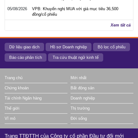
05/08/2026
VPB: Khuyến nghị MUA với giá mục tiêu 36,500
đồng/cổ phiếu
Xem tất cả
Dữ liệu giao dịch
Hồ sơ Doanh nghiệp
Bộ lọc cổ phiếu
Báo cáo phân tích
Tra cứu thuật ngữ kinh tế
Trang chủ
Mới nhất
Chứng khoán
Bất động sản
Tài chính Ngân hàng
Doanh nghiệp
Thế giới
Thị trường
Vĩ mô
Đời sống
Trang TTĐTTH của Công ty cổ phần Đầu tư đổi mới