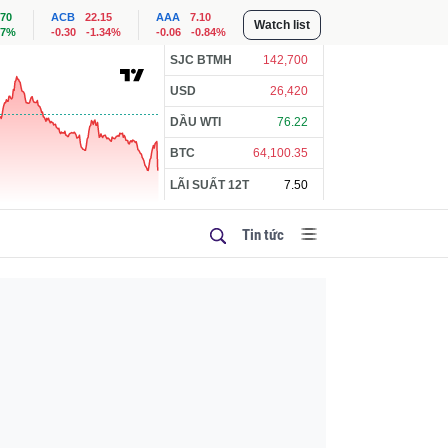
.70
ACB
22.15
AAA
7.10
Watch list
57%
-0.30
-1.34%
-0.06
-0.84%
SJC BTMH
142,700
USD
26,420
DẦU WTI
76.22
BTC
64,100.35
LÃI SUẤT 12T
7.50
Tin tức