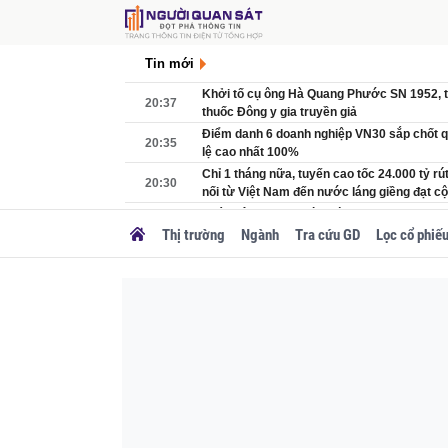
Tin mới
Khởi tố cụ ông Hà Quang Phước SN 1952, tị
20:37
thuốc Đông y gia truyền giả
Điểm danh 6 doanh nghiệp VN30 sắp chốt qu
20:35
lệ cao nhất 100%
Chỉ 1 tháng nữa, tuyến cao tốc 24.000 tỷ rút
20:30
nối từ Việt Nam đến nước láng giềng đạt c
Phát hiện nữ sinh dùng ứng dụng Meitu sửa 
20:05
để được xét tuyển đại học
Thị trường
Ngành
Tra cứu GD
Lọc cổ phiế
Tin vui cho khách Việt: iPhone 17 Pro Max c
20:00
trước đến nay
Tỉnh sắp lên thành phố trực thuộc Trung ư
20:00
tuyến đường sắt tốc độ cao nối thẳng đến 
Hàng loạt đại học hàng đầu thế giới từ bỏ c
20:00
vì 'bắt nhầm' sinh viên
Tuyên tử hình và tù chung thân hai kẻ cầ
19:51
túy xuyên quốc gia
Từ ngày 15/8, chở trẻ em đi ô tô bố mẹ phải 
19:20
bị quan trọng này, nếu vi phạm bị xử lý thế