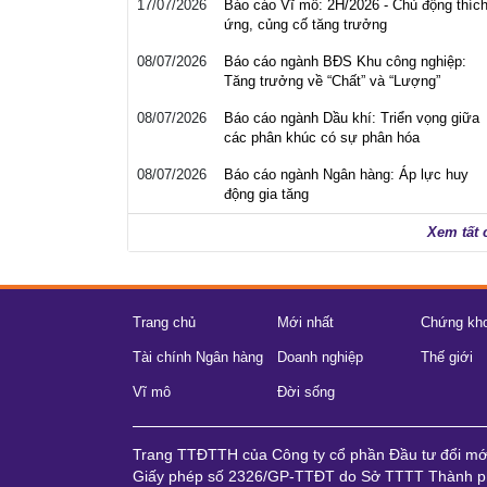
17/07/2026
Báo cáo Vĩ mô: 2H/2026 - Chủ động thíc
ứng, củng cố tăng trưởng
08/07/2026
Báo cáo ngành BĐS Khu công nghiệp:
Tăng trưởng về “Chất” và “Lượng”
08/07/2026
Báo cáo ngành Dầu khí: Triển vọng giữa
các phân khúc có sự phân hóa
08/07/2026
Báo cáo ngành Ngân hàng: Áp lực huy
động gia tăng
Xem tất 
Trang chủ
Mới nhất
Chứng kh
Tài chính Ngân hàng
Doanh nghiệp
Thế giới
Vĩ mô
Đời sống
Trang TTĐTTH của Công ty cổ phần Đầu tư đổi m
Giấy phép số 2326/GP-TTĐT do Sở TTTT Thành ph