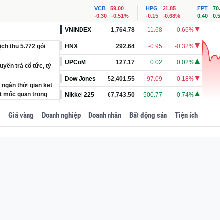
VCB
59.00
HPG
21.85
FPT
70
-0.30
-0.51%
-0.15
-0.68%
0.40
0.
VNINDEX
1,764.78
-11.68
-0.66%
ch thu 5.772 gói
HNX
292.64
-0.95
-0.32%
UPCoM
127.17
0.02
0.02%
yền trả cổ tức, tỷ
Dow Jones
52,401.55
-97.09
-0.18%
 ngắn thời gian kết
ột mốc quan trọng
Nikkei 225
67,743.50
500.77
0.74%
điểm thi tốt nghiệp
u
Giá vàng
Doanh nghiệp
Doanh nhân
Bất động sản
Tiện ích
hính thức rẻ nhất từ
ơng dự kiến làm
Trung Quốc
ông cụ phát hiện AI
m đầu đường dây ma
trang bị thêm thiết
 nào?