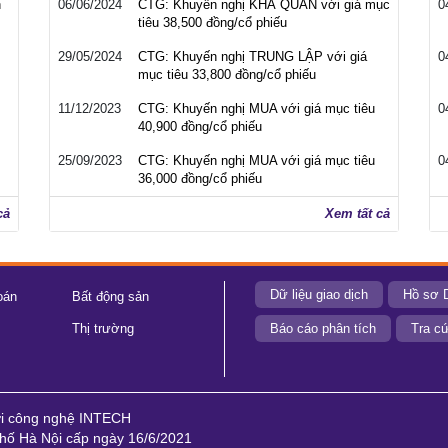
h
06/06/2024
CTG: Khuyến nghị KHẢ QUAN với giá mục
0
tiêu 38,500 đồng/cổ phiếu
29/05/2024
CTG: Khuyến nghị TRUNG LẬP với giá
0
mục tiêu 33,800 đồng/cổ phiếu
11/12/2023
CTG: Khuyến nghị MUA với giá mục tiêu
0
40,900 đồng/cổ phiếu
25/09/2023
CTG: Khuyến nghị MUA với giá mục tiêu
0
36,000 đồng/cổ phiếu
cả
Xem tất cả
Dữ liệu giao dịch
Hồ sơ 
oán
Bất động sản
Thị trường
Báo cáo phân tích
Tra cứ
ới công nghệ INTECH
ố Hà Nội cấp ngày 16/6/2021