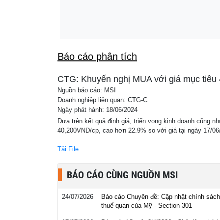
MB mở rộng tín dụng đối với Novaland, lần
19:09
lợi nhuận, CEO nói gì?
Báo cáo phân tích
CTG: Khuyến nghị MUA với giá mục tiêu 
Nguồn báo cáo: MSI
Doanh nghiệp liên quan: CTG-C
Ngày phát hành: 18/06/2024
Dựa trên kết quả định giá, triển vọng kinh doanh cũng n
40,200VND/cp, cao hơn 22.9% so với giá tại ngày 17/06
Tải File
BÁO CÁO CÙNG NGUỒN MSI
24/07/2026
Báo cáo Chuyên đề: Cập nhật chính sách
thuế quan của Mỹ - Section 301