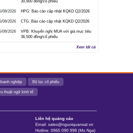
30,900 đồng/cổ phiếu
5/08/2026
HPG: Báo cáo cập nhật KQKD Q2/2026
5/08/2026
CTG: Báo cáo cập nhật KQKD Q2/2026
5/08/2026
VPB: Khuyến nghị MUA với giá mục tiêu
36,500 đồng/cổ phiếu
Xem tất cả
Doanh nghiệp
Bộ lọc cổ phiếu
u thuật ngữ kinh tế
Liên hệ quảng cáo
Email: sales@nguoiquansat.vn
Hotline: 0965 090 998 (Ms Nga)