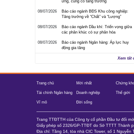
ứng, củng cố tăng trưởng
08/07/2026
Báo cáo ngành BĐS Khu công nghiệp:
Tăng trưởng về “Chất” và “Lượng”
08/07/2026
Báo cáo ngành Dầu khí: Triển vọng giữa
các phân khúc có sự phân hóa
08/07/2026
Báo cáo ngành Ngân hàng: Áp lực huy
động gia tăng
Xem tất 
Trang chủ
Mới nhất
Chứng kh
Tài chính Ngân hàng
Doanh nghiệp
Thế giới
Vĩ mô
Đời sống
Trang TTĐTTH của Công ty cổ phần Đầu tư đổi m
Giấy phép số 2326/GP-TTĐT do Sở TTTT Thành ph
Địa chỉ: Tầng 14, tòa nhà CIC Tower, số 1 Nguyễn