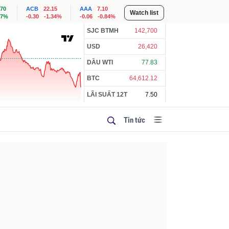
.70
ACB
22.15
AAA
7.10
Watch list
57%
-0.30
-1.34%
-0.06
-0.84%
SJC BTMH
142,700
USD
26,420
DẦU WTI
77.83
BTC
64,612.12
LÃI SUẤT 12T
7.50
Tin tức