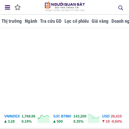
Thị trường
Ngành
Tra cứu GD
Lọc cổ phiếu
Giá vàng
Doanh ng
VNINDEX
1,768.06
SJC BTMH
143,200
USD
26,410
3.28
0.19%
500
0.35%
10
-0.04%