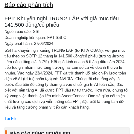
Báo cáo phân tích
FPT: Khuyến nghị TRUNG LẬP với giá mục tiêu
141,500 đồng/cổ phiếu
Nguồn báo cáo: SSI
Doanh nghiệp liên quan: FPT-SSI-C
Ngày phát hành: 27/06/2024
SSI hạ khuyến nghị xuống TRUNG LẬP (từ KHẢ QUAN), với giá mục
tiêu theo pp SOTP 12 tháng là 141.500 đồng/cổ phiếu (tương đương
tiềm năng tăng giá là 7%). Kết quả kinh doanh 5 tháng đầu năm 2024
tiếp tục ghi nhận mức tăng trưởng hai con số cả về doanh thu và lợi
nhuận. Vào ngày 23/4/2024, FPT đã trở thành đối tác chiến lược toàn
diện về AI (trí tuệ nhân tạo) với NVIDIA. Chúng tôi cho rằng đây là
bước đầu tiên để công ty tham gia vào chuỗi giá trị AI toàn cầu, đặc
biệt với nền tảng AI đã được FPT đầu tư từ trước. Hơn nữa, chúng tôi
kỳ vọng việc thành lập liên minh AseanConnect.One sẽ giúp cải thiện
chất lượng các dịch vụ viễn thông của FPT, đặc biệt là trung tâm dữ
liệu và tăng cường phạm vi tiếp cận khách hàng.
Tải File
BÁO CÁO CÙNG NGUỒN SSI