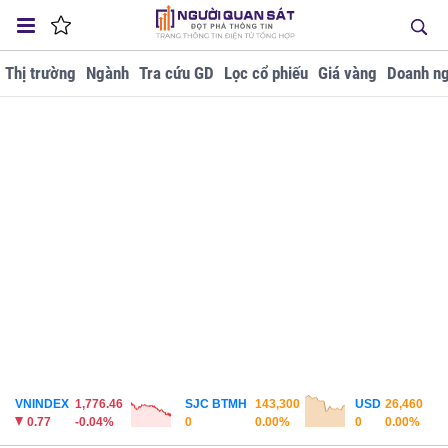
Thị trường
Ngành
Tra cứu GD
Lọc cổ phiếu
Giá vàng
Doanh ng
VNINDEX
1,776.46
SJC BTMH
143,300
USD
26,460
0.77
-0.04%
0
0.00%
0
0.00%