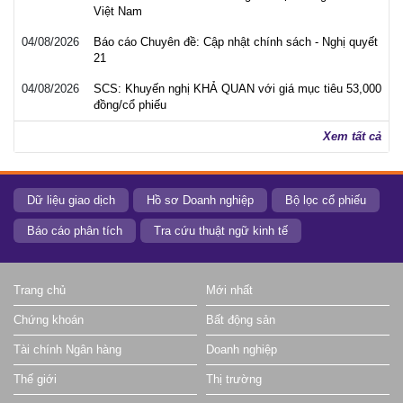
Việt Nam
04/08/2026
Báo cáo Chuyên đề: Cập nhật chính sách - Nghị quyết
21
04/08/2026
SCS: Khuyến nghị KHẢ QUAN với giá mục tiêu 53,000
đồng/cổ phiếu
Xem tất cả
Dữ liệu giao dịch
Hồ sơ Doanh nghiệp
Bộ lọc cổ phiếu
Báo cáo phân tích
Tra cứu thuật ngữ kinh tế
Trang chủ
Mới nhất
Chứng khoán
Bất động sản
Tài chính Ngân hàng
Doanh nghiệp
Thế giới
Thị trường