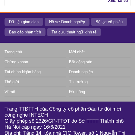
Xem tất cả
Dữ liệu giao dịch
Hồ sơ Doanh nghiệp
Bộ lọc cổ phiếu
Báo cáo phân tích
Tra cứu thuật ngữ kinh tế
Trang chủ
Mới nhất
Chứng khoán
Bất động sản
Tài chính Ngân hàng
Doanh nghiệp
Thế giới
Thị trường
Vĩ mô
Đời sống
Trang TTĐTTH của Công ty cổ phần Đầu tư đổi mới
công nghệ INTECH
Giấy phép số 2326/GP-TTĐT do Sở TTTT Thành phố
Hà Nội cấp ngày 16/6/2021
Địa chỉ: Tầng 14, tòa nhà CIC Tower, số 1 Nguyễn Thị