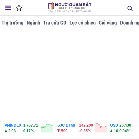
Thị trường
Ngành
Tra cứu GD
Lọc cổ phiếu
Giá vàng
Doanh ng
VNINDEX
1,767.71
SJC BTMH
142,200
USD
26,430
2.93
0.17%
500
-0.35%
10
0.04%