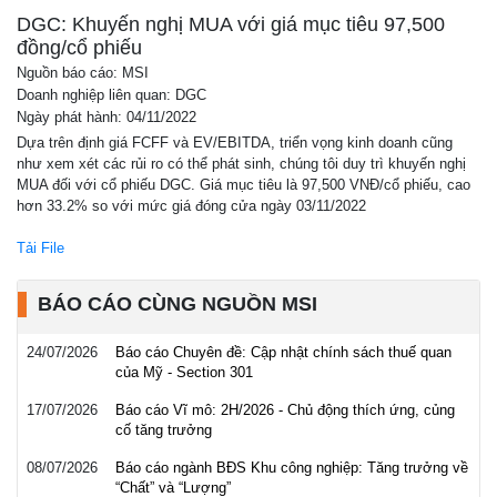
Báo cáo phân tích
DGC: Khuyến nghị MUA với giá mục tiêu 97,500
đồng/cổ phiếu
Nguồn báo cáo: MSI
Doanh nghiệp liên quan: DGC
Ngày phát hành: 04/11/2022
Dựa trên định giá FCFF và EV/EBITDA, triển vọng kinh doanh cũng
như xem xét các rủi ro có thể phát sinh, chúng tôi duy trì khuyến nghị
MUA đối với cổ phiếu DGC. Giá mục tiêu là 97,500 VNĐ/cổ phiếu, cao
hơn 33.2% so với mức giá đóng cửa ngày 03/11/2022
Tải File
BÁO CÁO CÙNG NGUỒN MSI
24/07/2026
Báo cáo Chuyên đề: Cập nhật chính sách thuế quan
của Mỹ - Section 301
17/07/2026
Báo cáo Vĩ mô: 2H/2026 - Chủ động thích ứng, củng
cố tăng trưởng