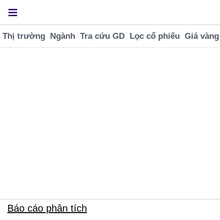
Thị trường
Ngành
Tra cứu GD
Lọc cổ phiếu
Giá vàng
VNINDEX
SJC BTMH
USD